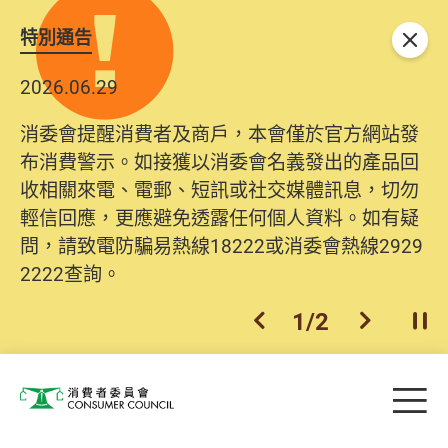
特別通告
關閉
2026.06.29
消委會提醒消費者及商戶，本會僅於官方網站發
布消費警示。如接獲以消委會名義發出的產品回
收相關來電、電郵、短訊或社交媒體訊息，切勿
輕信回應，更應避免透露任何個人資料。如有疑
問，請致電防騙易熱線18222或消委會熱線2929
2222查詢。
1
/
2
上一個
下一個
開
Skip to main content
目
消費者委員會