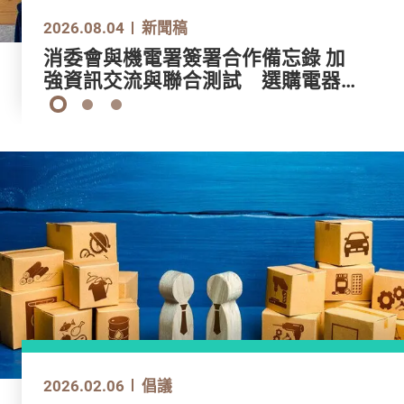
2026.07.15
2026.08.04
2026.07.24
2026.07.15
2026.08.04
新聞稿
新聞稿
新聞稿
新聞稿
新聞稿
現成老花鏡大部分欠缺足夠標示或警
消委會與機電署簽署合作備忘錄 加
第26屆消費權益新聞報道獎 公眾投
現成老花鏡大部分欠缺足夠標示或警
消委會與機電署簽署合作備忘錄 加
告促廠商改善 非度身訂造應避免長
強資訊交流與聯合測試 選購電器爐
票正式展開 投票支持「新聞攝影
告促廠商改善 非度身訂造應避免長
強資訊交流與聯合測試 選購電器爐
時間使用宜定期驗眼
具更安心
獎」及「大專院校新聞獎」心水之作
時間使用宜定期驗眼
具更安心
1
2
3
2025.09.30
2026.02.06
2025.12.15
2025.09.30
2026.02.06
倡議
倡議
倡議
倡議
倡議