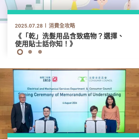
2025.05.07
2025.07.28
2025.06.27
2025.05.07
2025.07.28
消費全攻略
消費全攻略
消費全攻略
消費全攻略
消費全攻略
【大灣區住房專輯第3章】物業管理
《「乾」洗髮用品含致癌物？選擇、
《旅遊控快看！》 行李喼3大保養訣
【大灣區住房專輯第3章】物業管理
《「乾」洗髮用品含致癌物？選擇、
費、維修責任、保險大比拼
使用貼士話你知！》
竅
費、維修責任、保險大比拼
使用貼士話你知！》
1
2
3