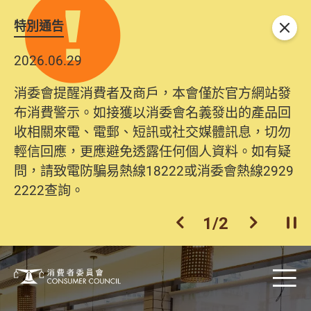
特別通告
關閉
2026.06.29
消委會提醒消費者及商戶，本會僅於官方網站發
布消費警示。如接獲以消委會名義發出的產品回
收相關來電、電郵、短訊或社交媒體訊息，切勿
輕信回應，更應避免透露任何個人資料。如有疑
問，請致電防騙易熱線18222或消委會熱線2929
2222查詢。
1
/
2
上一個
下一個
開
消費者委員會
Skip to main content
目
消費者委員會