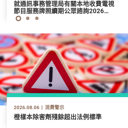
就通訊事務管理局有關本地免費電視
就通訊事務管理局有關本地收費電視
就更新玩具及兒童產品安全標準建議
就通訊事務管理局有關本地免費電視
就通訊事務管理局有關本地收費電視
節目服務牌照續期公眾諮詢2025所
節目服務牌照續期公眾諮詢2026所
修訂的意見
節目服務牌照續期公眾諮詢2025所
節目服務牌照續期公眾諮詢2026所
提交之意見（只提供英文版）
提交之意見（只提供英文版）
提交之意見（只提供英文版）
提交之意見（只提供英文版）
1
2
3
2026.08.06
2026.08.06
2026.08.06
2026.08.06
2026.08.06
消費警示
消費警示
消費警示
消費警示
消費警示
衞生署繼續嚴厲打擊非法售賣或管有
橙樣本除害劑殘餘超出法例標準
進口預先包裝銀鱈魚扒樣本甲基汞含
衞生署繼續嚴厲打擊非法售賣或管有
橙樣本除害劑殘餘超出法例標準
未經註冊藥物（附圖)
量超標
未經註冊藥物（附圖)