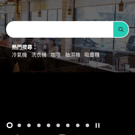
請輪入關鍵字
搜尋
熱門搜尋：
冷氣機
洗衣機
咖啡
抽濕機
吸塵機
1
2
3
4
5
6
7
8
9
開始/暫停幻燈