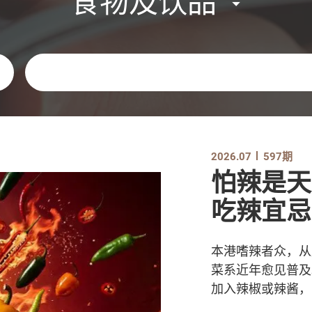
食物及饮品
关键字
2026.07
597期
怕辣是天
吃辣宜忌
本港嗜辣者众，从
菜系近年愈见普及
加入辣椒或辣酱，以