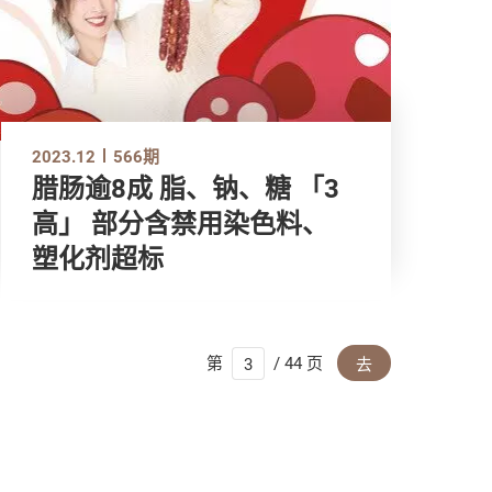
2023.12
566期
腊肠逾8成 脂、钠、糖 「3
高」 部分含禁用染色料、
塑化剂超标
第
/ 44 页
去