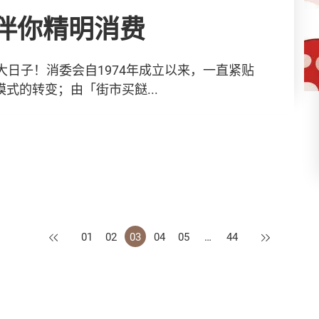
直伴你精明消费
大日子！消委会自1974年成立以来，一直紧贴
式的转变；由「街市买餸...
上一页
下一页
01
02
03
04
05
…
44