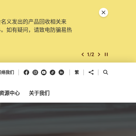
关闭特別通告
会名义发出的产品回收相关来
料。如有疑问，请致电防骗易热
1
/
2
上一个
下一个
开始/暂停幻灯
Facebook
Instagram
Youtube
抖音
领英
分享到
开启搜寻框
联络我们
繁
资源中心
关于我们