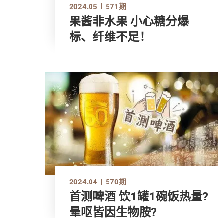
2024.05
571期
果酱非水果 小心糖分爆
标、纤维不足！
2024.04
570期
首测啤酒 饮1罐1碗饭热量?
晕呕皆因生物胺?