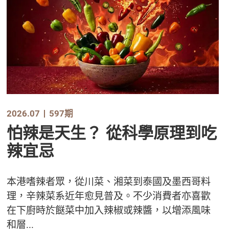
2026.07
597期
怕辣是天生？ 從科學原理到吃
辣宜忌
本港嗜辣者眾，從川菜、湘菜到泰國及墨西哥料
理，辛辣菜系近年愈見普及。不少消費者亦喜歡
在下廚時於餸菜中加入辣椒或辣醬，以增添風味
和層...