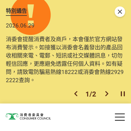
特別通告
關閉
2026.06.29
消委會提醒消費者及商戶，本會僅於官方網站發
布消費警示。如接獲以消委會名義發出的產品回
收相關來電、電郵、短訊或社交媒體訊息，切勿
輕信回應，更應避免透露任何個人資料。如有疑
問，請致電防騙易熱線18222或消委會熱線2929
2222查詢。
1
/
2
上一個
下一個
開
Skip to main content
目
消費者委員會