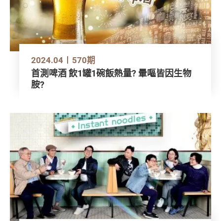
2024.04
570期
首測啤酒 飲1罐1碗飯熱量? 暈嘔皆因生物
胺?