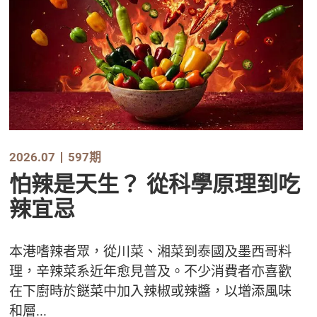
2026.07
597期
怕辣是天生？ 從科學原理到吃
辣宜忌
本港嗜辣者眾，從川菜、湘菜到泰國及墨西哥料
理，辛辣菜系近年愈見普及。不少消費者亦喜歡
在下廚時於餸菜中加入辣椒或辣醬，以增添風味
和層...