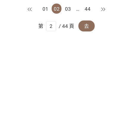
上一頁
下一頁
01
02
03
…
44
第
/ 44 頁
去