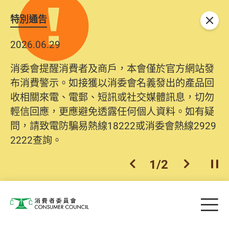
特別通告
關閉
2026.06.29
消委會提醒消費者及商戶，本會僅於官方網站發
布消費警示。如接獲以消委會名義發出的產品回
收相關來電、電郵、短訊或社交媒體訊息，切勿
輕信回應，更應避免透露任何個人資料。如有疑
問，請致電防騙易熱線18222或消委會熱線2929
2222查詢。
1
/
2
上一個
下一個
開
Skip to main content
目
消費者委員會