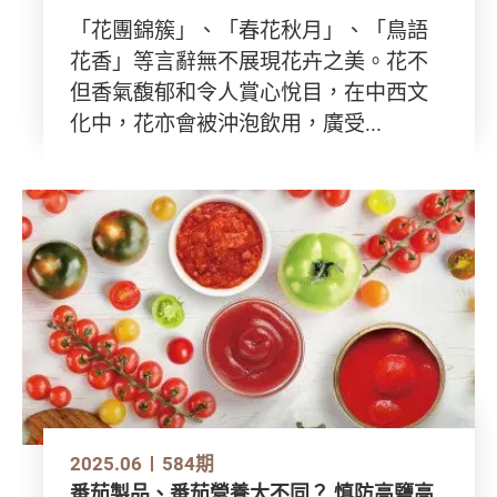
「花團錦簇」、「春花秋月」、「鳥語
花香」等言辭無不展現花卉之美。花不
但香氣馥郁和令人賞心悅目，在中西文
化中，花亦會被沖泡飲用，廣受...
2025.06
584期
番茄製品、番茄營養大不同？ 慎防高鹽高