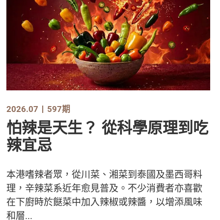
2026.07
597期
怕辣是天生？ 從科學原理到吃
辣宜忌
本港嗜辣者眾，從川菜、湘菜到泰國及墨西哥料
理，辛辣菜系近年愈見普及。不少消費者亦喜歡
在下廚時於餸菜中加入辣椒或辣醬，以增添風味
和層...