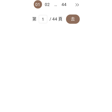
下一頁
01
02
…
44
第
/ 44 頁
去