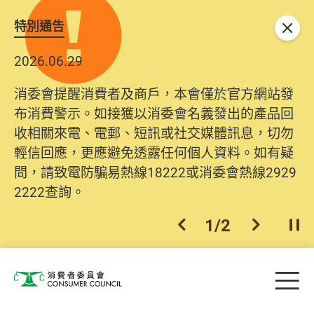
特別通告
關閉
2026.06.29
消委會提醒消費者及商戶，本會僅於官方網站發
布消費警示。如接獲以消委會名義發出的產品回
收相關來電、電郵、短訊或社交媒體訊息，切勿
輕信回應，更應避免透露任何個人資料。如有疑
問，請致電防騙易熱線18222或消委會熱線2929
2222查詢。
1
/
2
上一個
下一個
開
Skip to main content
目
消費者委員會