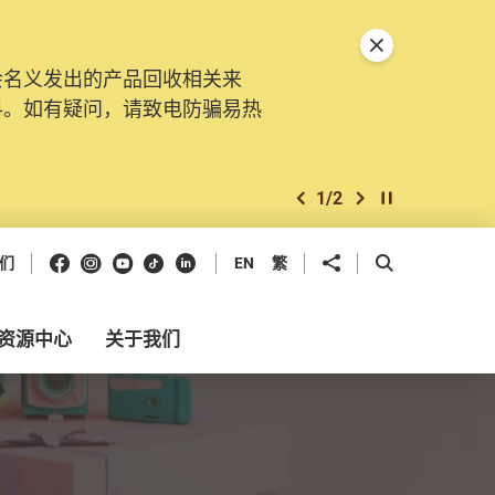
关闭特別通告
会名义发出的产品回收相关来
料。如有疑问，请致电防骗易热
1
/
2
上一个
下一个
开始/暂停幻灯
Facebook
Instagram
Youtube
抖音
领英
分享到
开启搜寻框
们
EN
繁
资源中心
关于我们