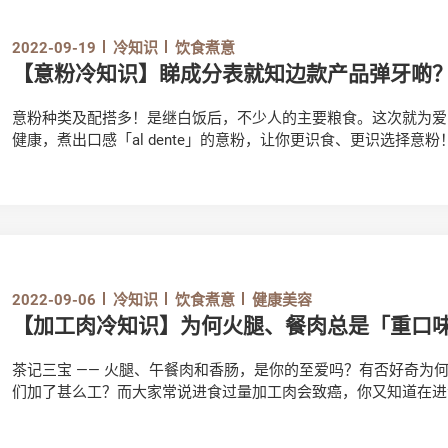
2022-09-19
冷知识
饮食煮意
【意粉冷知识】睇成分表就知边款产品弹牙啲
意粉种类及配搭多！是继白饭后，不少人的主要粮食。这次就为爱
健康，煮出口感「al dente」的意粉，让你更识食、更识选择意粉
2022-09-06
冷知识
饮食煮意
健康美容
【加工肉冷知识】为何火腿、餐肉总是「重口
茶记三宝 —— 火腿、午餐肉和香肠，是你的至爱吗？有否好奇为
们加了甚么工？而大家常说进食过量加工肉会致癌，你又知道在进
一起了解更多！