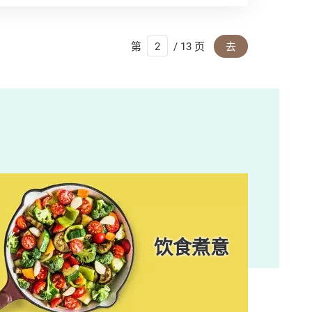
第
/ 13 页
去
饮食煮意