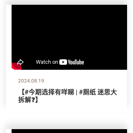
2024.08.19
【#今期选择有咩睇 | #厕纸 迷思大
拆解❓】