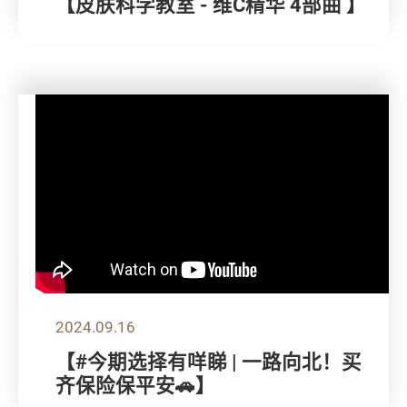
【皮肤科学教室 - 维C精华 4部曲 】
2024.09.16
【#今期选择有咩睇 | 一路向北！买
齐保险保平安🚗】