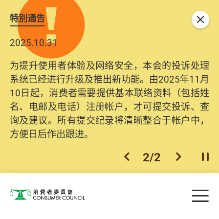
特別通告
关闭
2025.10.31
为提升使用者体验及网络安全，本会的投诉处理
系统已经进行升级及推出新功能。由2025年11月
10日起，消费者需要提供基本联络资料（包括姓
名、电邮及电话）注册帐户，才可提交投诉、查
询及建议。所有提交纪录将清晰整合于帐户中，
方便日后作出跟进。
2
/
2
上一个
下一个
开
Skip to main content
目
消费者委员会