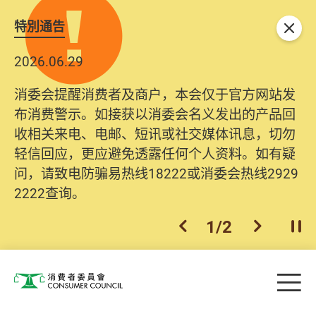
特別通告
关闭
2026.06.29
消委会提醒消费者及商户，本会仅于官方网站发
布消费警示。如接获以消委会名义发出的产品回
收相关来电、电邮、短讯或社交媒体讯息，切勿
轻信回应，更应避免透露任何个人资料。如有疑
问，请致电防骗易热线18222或消委会热线2929
2222查询。
1
/
2
上一个
下一个
开
Skip to main content
目
消费者委员会