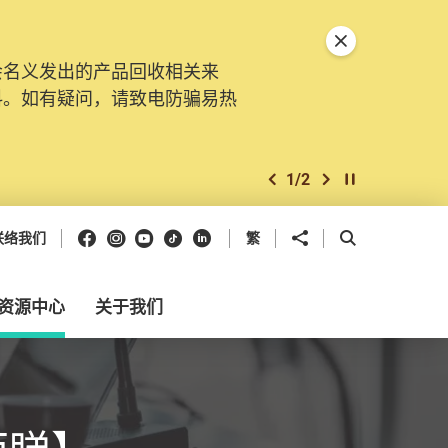
关闭特別通告
会名义发出的产品回收相关来
料。如有疑问，请致电防骗易热
1
/
2
上一个
下一个
开始/暂停幻灯
Facebook
Instagram
Youtube
抖音
领英
分享到
开启搜寻框
联络我们
繁
资源中心
关于我们