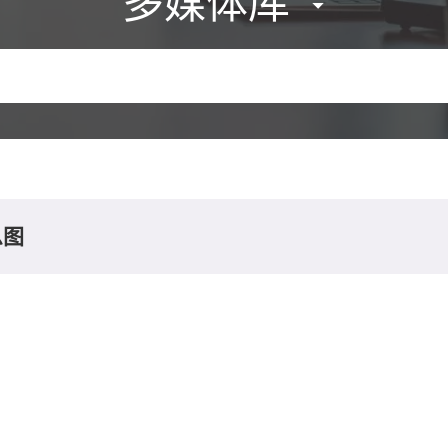
多媒体库
息图