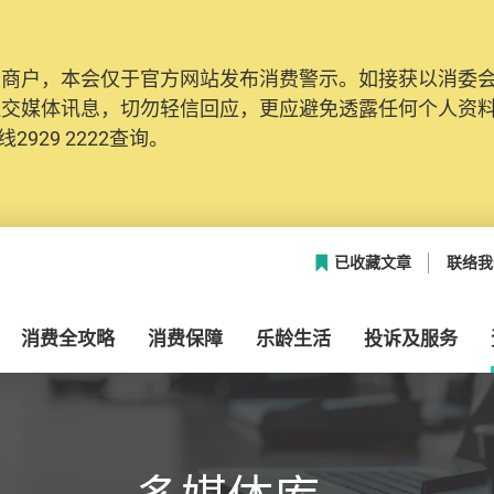
及商户，本会仅于官方网站发布消费警示。如接获以消委
网络安全，本会的投诉处理系统已经进行升级及推出新功能
社交媒体讯息，切勿轻信回应，更应避免透露任何个人资
本联络资料（包括姓名、电邮及电话）注册帐户，才可提
2929 2222查询。
帐户中，方便日后作出跟进。
已收藏文章
联络我
消费全攻略
消费保障
乐龄生活
投诉及服务