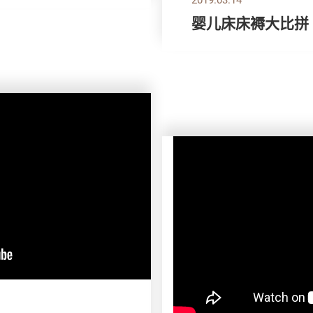
婴儿床床褥大比拼