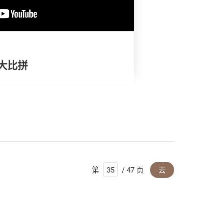
试大比拼
第
/ 47 页
去