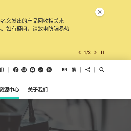
关闭特別通告
会名义发出的产品回收相关来
。由2025年11月10日起，
料。如有疑问，请致电防骗易热
交投诉、查询及建议。所有提交
2
/
2
上一个
下一个
开始/暂停幻灯
Facebook
Instagram
Youtube
抖音
领英
分享到
开启搜寻框
们
EN
繁
资源中心
关于我们