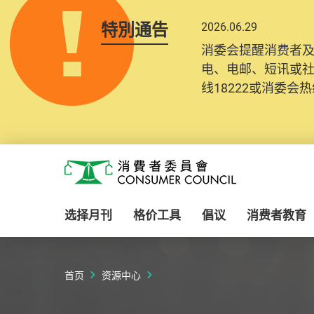
特別通告
2026.06.29
2025.10.31
消委会提醒消费者
为提升使用者体验及
电、电邮、短讯或
消费者需要提供基
线18222或消委会热线
纪录将清晰整合于
Skip to main content
消费者委员会
选择月刊
格价工具
倡议
消费者教育
首页
资源中心