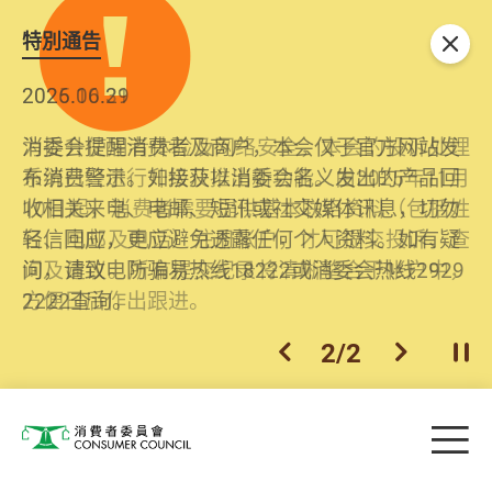
特別通告
关闭
2026.06.29
2025.10.31
消委会提醒消费者及商户，本会仅于官方网站发
为提升使用者体验及网络安全，本会的投诉处理
布消费警示。如接获以消委会名义发出的产品回
系统已经进行升级及推出新功能。由2025年11月
收相关来电、电邮、短讯或社交媒体讯息，切勿
10日起，消费者需要提供基本联络资料（包括姓
轻信回应，更应避免透露任何个人资料。如有疑
名、电邮及电话）注册帐户，才可提交投诉、查
问，请致电防骗易热线18222或消委会热线2929
询及建议。所有提交纪录将清晰整合于帐户中，
2222查询。
方便日后作出跟进。
2
/
2
上一个
下一个
开
Skip to main content
目
消费者委员会