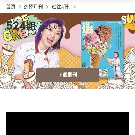
首页
选择月刊
过往期刊
2020.06 | 524
期
524
期
2020.06
下载期刊