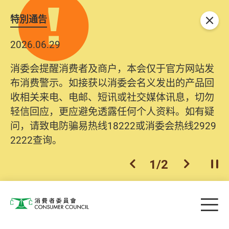
特別通告
关闭
2026.06.29
消委会提醒消费者及商户，本会仅于官方网站发
布消费警示。如接获以消委会名义发出的产品回
收相关来电、电邮、短讯或社交媒体讯息，切勿
轻信回应，更应避免透露任何个人资料。如有疑
问，请致电防骗易热线18222或消委会热线2929
2222查询。
1
/
2
上一个
下一个
开
Skip to main content
目
消费者委员会