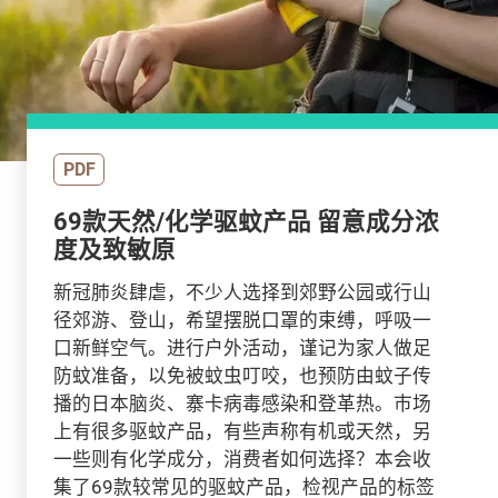
PDF
69款天然/化学驱蚊产品 留意成分浓
度及致敏原
新冠肺炎肆虐，不少人选择到郊野公园或行山
径郊游、登山，希望摆脱口罩的束缚，呼吸一
口新鲜空气。进行户外活动，谨记为家人做足
防蚊准备，以免被蚊虫叮咬，也预防由蚊子传
播的日本脑炎、寨卡病毒感染和登革热。巿场
上有很多驱蚊产品，有些声称有机或天然，另
一些则有化学成分，消费者如何选择？本会收
集了69款较常见的驱蚊产品，检视产品的标签