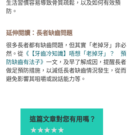
生活習慣容易導致骨質疏鬆，以及如何有效預
防。
延伸閱讀：長者缺齒問題
很多長者都有缺齒問題，但其實「老掉牙」非必
然。從
《【牙齒冷知識】唔想「老掉牙」？ 預
防缺齒有法子》
一文，及早了解成因，提醒長者
做足預防措施，以減低長者缺齒情況發生，從而
避免影響其咀嚼或說話能力等。
這篇文章對您有用嗎？
1星
2星
3星
4星
5星
Please rate