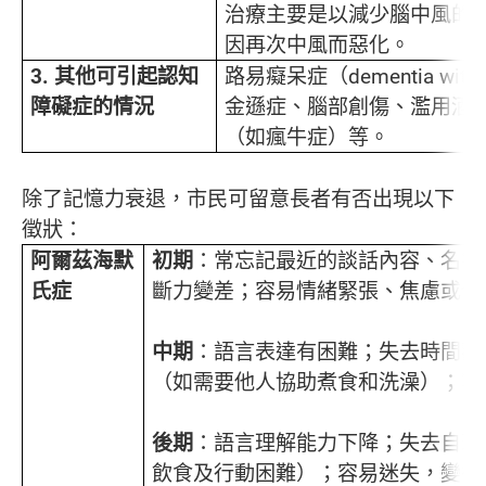
治療主要是以減少腦中風的
因再次中風而惡化。
3.
其他可引起認知
路易癡呆症（dementia with 
障礙症的情況
金遜症、腦部創傷、濫用酒
（如瘋牛症）等。
除了記憶力衰退，市民可留意長者有否出現以下
徵狀：
阿爾茲海默
初期
：常忘記最近的談話內容、名字
氏症
斷力變差；容易情緒緊張、焦慮或低
中期
：語言表達有困難；失去時間觀
（如需要他人協助煮食和洗澡）；容
後期
：語言理解能力下降；失去自理
飲食及行動困難）；容易迷失，變得