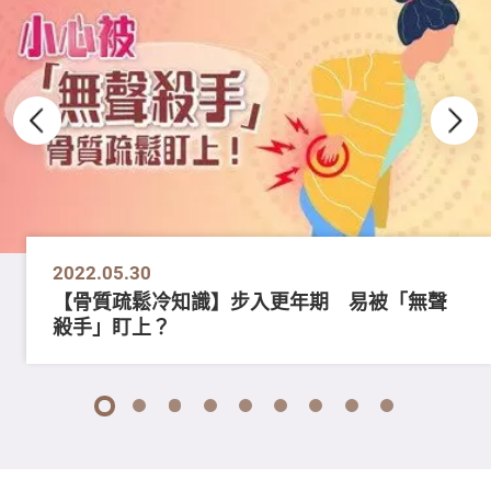
2022.05.30
【骨質疏鬆冷知識】步入更年期 易被「無聲
殺手」盯上？
1
2
3
4
5
6
7
8
9