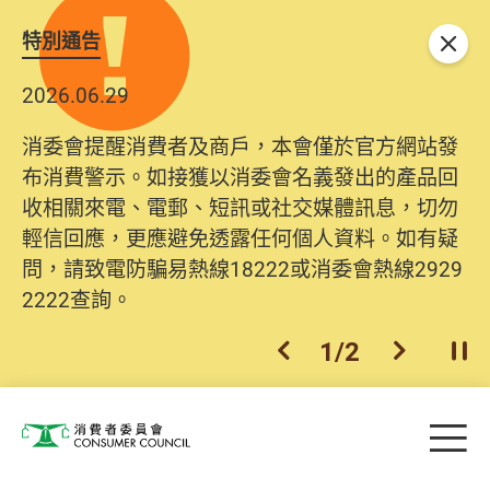
特別通告
關閉
2026.06.29
消委會提醒消費者及商戶，本會僅於官方網站發
布消費警示。如接獲以消委會名義發出的產品回
收相關來電、電郵、短訊或社交媒體訊息，切勿
輕信回應，更應避免透露任何個人資料。如有疑
問，請致電防騙易熱線18222或消委會熱線2929
2222查詢。
1
/
2
上一個
下一個
開
Skip to main content
目
消費者委員會