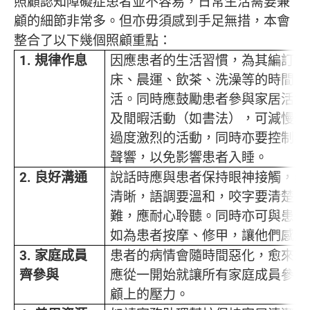
照顧認知障礙症患者並不容易，日常生活需要兼
顧的細節非常多。但亦毋須感到手足無措，本會
整合了以下幾個照顧重點：
1.
規律作息
因應患者的生活習慣，為其編訂作
床、晨運、飲茶、洗澡等的時間，
活。同時應鼓勵患者參與家居活動
及閒暇活動（如書法），可減慢衰
過度激烈的活動，同時亦要控制噪
聲響，以免影響患者入睡。
2.
良好溝通
說話時應與患者保持眼神接觸，內
清晰，語調要溫和，咬字要清楚。
難，應耐心聆聽。同時亦可與患者
如為患者按摩、修甲，讓他們感受
3.
家庭成員
患者的病情會隨時間惡化，愈來愈
齊參與
應從一開始就讓所有家庭成員參與
顧上的壓力。