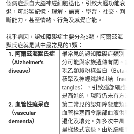
個病症源自大腦神經細胞退化，引致大腦功能衰
退，可影響記憶、理解、語言、學習、社交、判
斷能力，甚至情緒、行為及感覺官能。
視乎病因，認知障礙症主要分為3類，阿爾茲海
默氏症就是其中最常見的1類：
1.
阿爾茲海默氏症
最常見的認知障礙症類別，
（Alzheimer's
分可能與家族遺傳有關。普
disease
）
現乙類澱粉樣蛋白（Beta-amylo
積聚及神經纖維糾結（neurofibr
tangles），引致腦部細
是漸進的，現時仍未有方法
2.
血管性癡呆症
第二常見的認知障礙症類型
（vascular
血管栓塞而令腦部血液供應
dementia
）
退化及壞死。如多次中風，
呈梯級式衰退。由於腦細胞