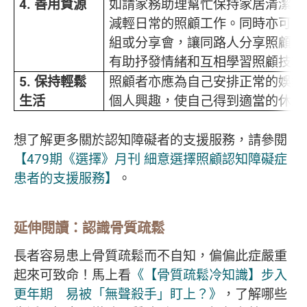
4.
善用資源
如請家務助理幫忙保持家居清潔、
減輕日常的照顧工作。同時亦可以
組或分享會，讓同路人分享照顧患
有助抒發情緒和互相學習照顧技巧
5.
保持輕鬆
照顧者亦應為自己安排正常的娛樂
生活
個人興趣，使自己得到適當的休息
想了解更多關於認知障礙者的支援服務，請參閱
【479期《選擇》月刊 細意選擇照顧認知障礙症
患者的支援服務】
。
延伸閱讀：認識骨質疏鬆
長者容易患上骨質疏鬆而不自知，偏偏此症嚴重
起來可致命！馬上看
《【骨質疏鬆冷知識】步入
更年期 易被「無聲殺手」盯上？》
，了解哪些