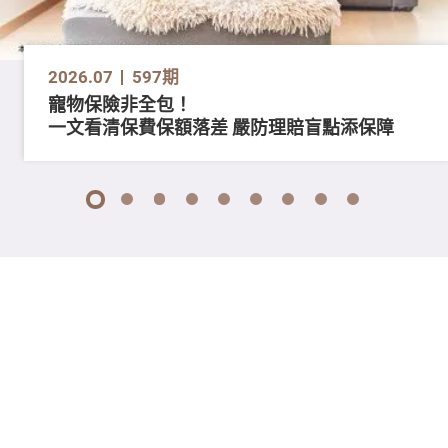
2026.07
597期
寵物保險非全包！
一文看清保費保額落差 嚴防理賠盲點添保障
1
2
3
4
5
6
7
8
9