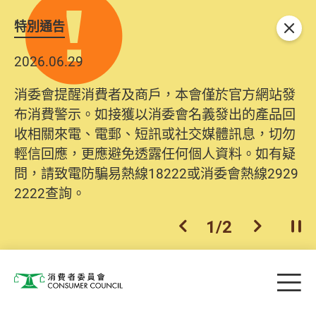
特別通告
關閉
2026.06.29
消委會提醒消費者及商戶，本會僅於官方網站發
布消費警示。如接獲以消委會名義發出的產品回
收相關來電、電郵、短訊或社交媒體訊息，切勿
輕信回應，更應避免透露任何個人資料。如有疑
問，請致電防騙易熱線18222或消委會熱線2929
2222查詢。
1
/
2
上一個
下一個
開
Skip to main content
目
消費者委員會