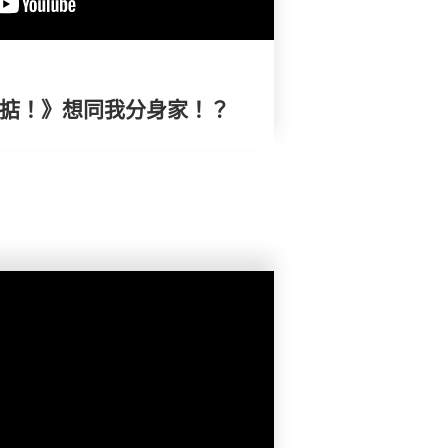
搞掂！》想同我分身家！？