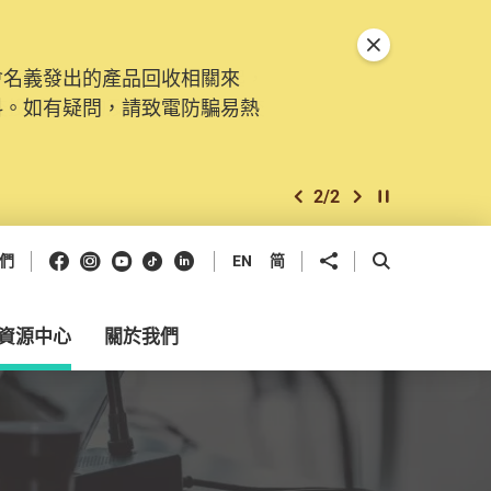
關閉特別通告
會名義發出的產品回收相關來
。由2025年11月10日起，
料。如有疑問，請致電防騙易熱
交投訴、查詢及建議。所有提交
2
/
2
上一個
下一個
開始/暫停幻燈
Facebook
Instagram
Youtube
抖音
領英
分享到
開啟搜尋框
們
EN
简
資源中心
關於我們