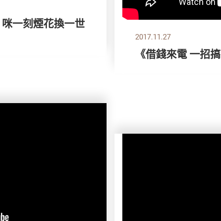
》咪一刻煙花換一世
2017.11.27
《借錢來電 一招