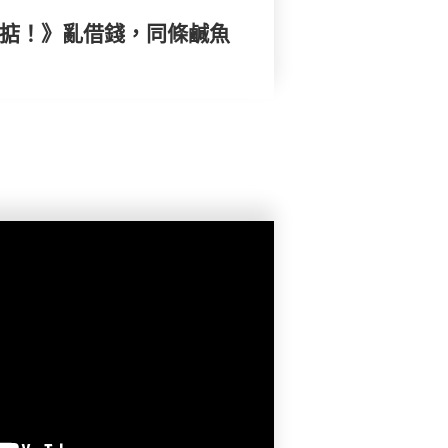
搞掂！》亂借錢，同條鹹魚