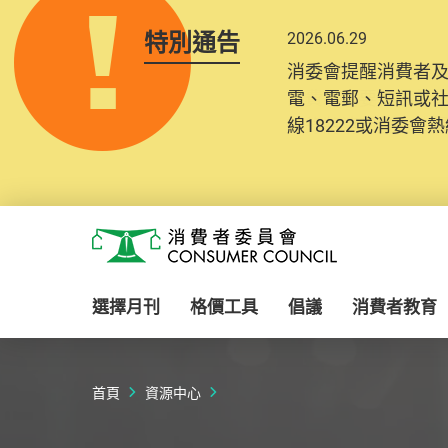
特別通告
2026.06.29
2025.10.31
消委會提醒消費者
為提升使用者體驗及
電、電郵、短訊或
消費者需要提供基
線18222或消委會熱線
紀錄將清晰整合於
Skip to main content
消費者委員會
選擇月刊
格價工具
倡議
消費者教育
首頁
資源中心