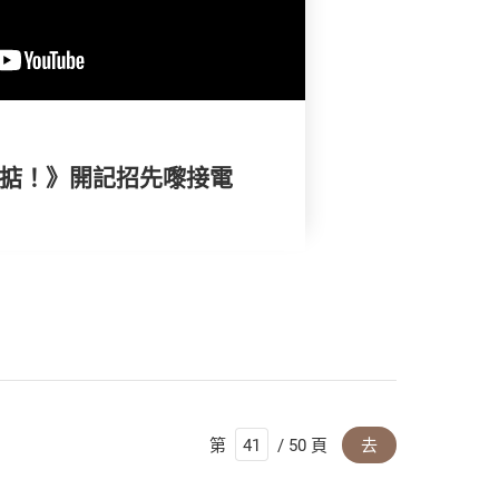
搞掂！》開記招先嚟接電
第
/ 50 頁
去