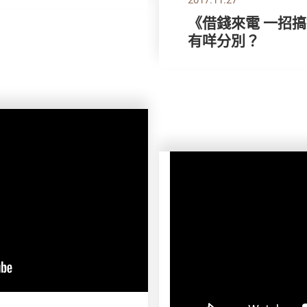
《借錢來電 一招
有咩分別？