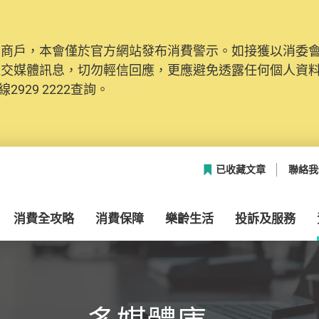
及商戶，本會僅於官方網站發布消費警示。如接獲以消委
網絡安全，本會的投訴處理系統已經進行升級及推出新功能
社交媒體訊息，切勿輕信回應，更應避免透露任何個人資
本聯絡資料（包括姓名、電郵及電話）註冊帳戶，才可提
2929 2222查詢。
帳戶中，方便日後作出跟進。
已收藏文章
聯絡我
消費全攻略
消費保障
樂齡生活
投訴及服務