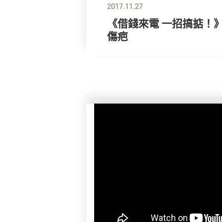
2017.11.27
《借錢來電 一招搞掂！
傷疤