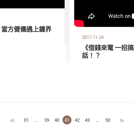
》當方健儀遇上鍾界
2017.11.24
《借錢來電 一招
話！？
上一頁
下一頁
01
…
39
40
41
42
43
…
50