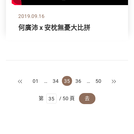
2019.09.16
何廣沛 x 安枕無憂大比拼
上一頁
下一頁
01
…
34
35
36
…
50
第
/ 50 頁
去