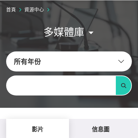
首頁
資源中心
多媒體庫
所有年份
關鍵字
搜尋
影片
信息圖