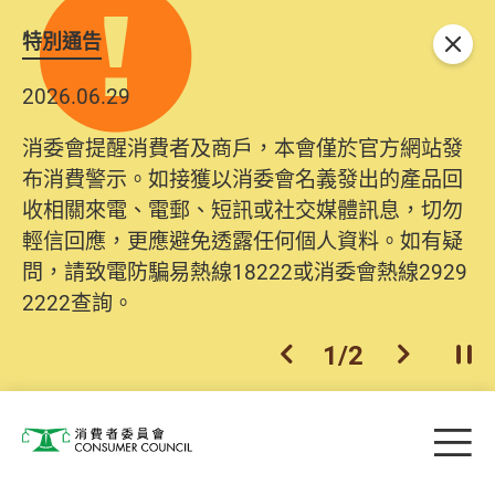
特別通告
關閉
2026.06.29
消委會提醒消費者及商戶，本會僅於官方網站發
布消費警示。如接獲以消委會名義發出的產品回
收相關來電、電郵、短訊或社交媒體訊息，切勿
輕信回應，更應避免透露任何個人資料。如有疑
問，請致電防騙易熱線18222或消委會熱線2929
2222查詢。
1
/
2
上一個
下一個
開
Skip to main content
目
消費者委員會