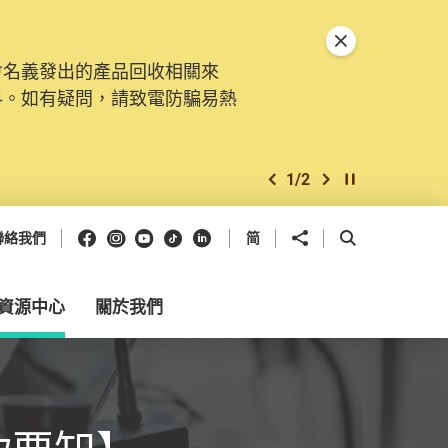
關閉特別通告
會名義發出的產品回收相關來
料。如有疑問，請致電防騙易熱
1
/
2
上一個
下一個
開始/暫停幻燈
Facebook
Instagram
Youtube
抖音
領英
分享到
開啟搜尋框
聯絡我們
简
資源中心
關於我們