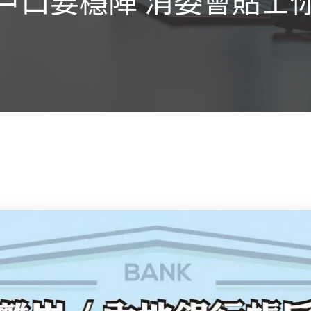
戶口要穩陣 消委會貼士