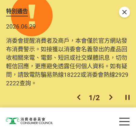
特別通告
關閉
2026.06.29
2025.10.31
消委會提醒消費者及商戶，本會僅於官方網站發
為提升使用者體驗及網絡安全，本會的投訴處理
布消費警示。如接獲以消委會名義發出的產品回
系統已經進行升級及推出新功能。由2025年11月
收相關來電、電郵、短訊或社交媒體訊息，切勿
10日起，消費者需要提供基本聯絡資料（包括姓
輕信回應，更應避免透露任何個人資料。如有疑
名、電郵及電話）註冊帳戶，才可提交投訴、查
問，請致電防騙易熱線18222或消委會熱線2929
詢及建議。所有提交紀錄將清晰整合於帳戶中，
2222查詢。
方便日後作出跟進。
2
/
2
上一個
下一個
開
Skip to main content
目
消費者委員會