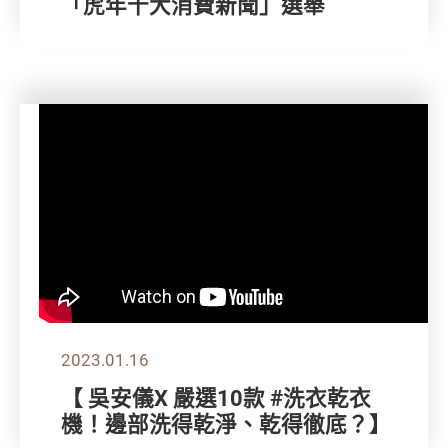
「虎年十大消費新聞」選舉
2023.01.16
【 吳安儀X 嚴選10款 #洗衣乾衣
機！邊部洗得乾淨、乾得徹底？】