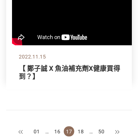
2022.11.15
【 鄭子誠 X 魚油補充劑X健康買得
到？】
上一頁
下一頁
01
…
16
17
18
…
50