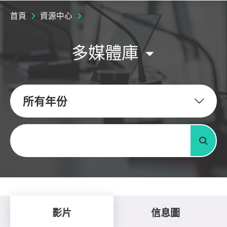
首頁
資源中心
多媒體庫
所有年份
關鍵字
搜尋
影片
信息圖