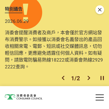
特別通告
關閉
2026.06.29
消委會提醒消費者及商戶，本會僅於官方網站發
布消費警示。如接獲以消委會名義發出的產品回
收相關來電、電郵、短訊或社交媒體訊息，切勿
輕信回應，更應避免透露任何個人資料。如有疑
問，請致電防騙易熱線18222或消委會熱線2929
2222查詢。
1
/
2
上一個
下一個
開
Skip to main content
目
消費者委員會