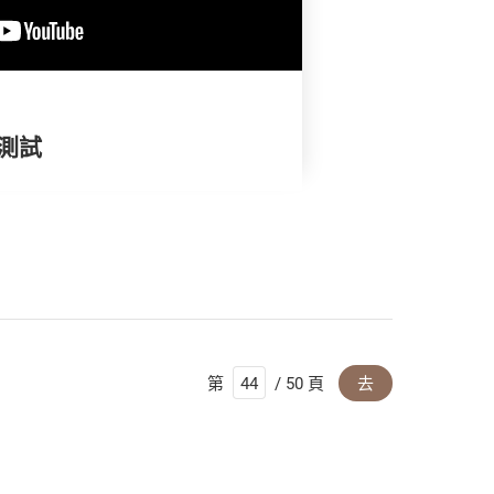
褲測試
第
/ 50 頁
去