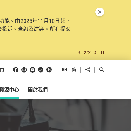
關閉特別通告
。由2025年11月10日起，
交投訴、查詢及建議。所有提交
2
/
2
上一個
下一個
開始/暫停幻燈
Facebook
Instagram
Youtube
抖音
領英
分享到
開啟搜尋框
們
EN
简
資源中心
關於我們