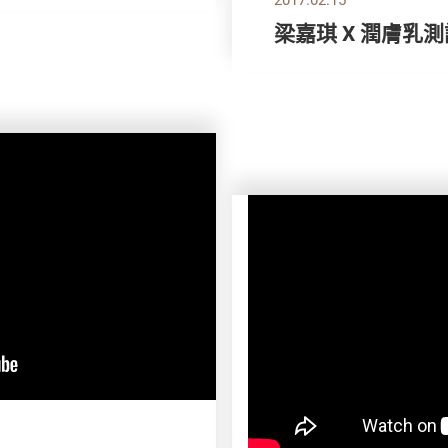
梁嘉琪 X 潤膚乳測