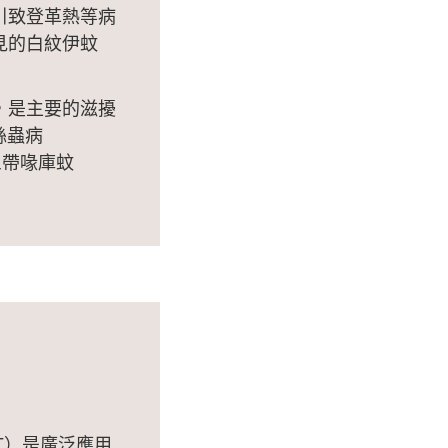
引致登革熱等病
見的白紋伊蚊
，是主要的滋擾
和絲蟲病
三帶喙庫蚊
稱DEET）是廣泛應用