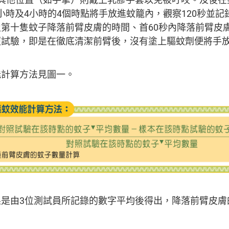
、2小時及4小時的4個時點將手放進蚊籠內，觀察120秒並
第十隻蚊子降落前臂皮膚的時間、首60秒內降落前臂皮
照試驗，即是在徹底清潔前臂後，沒有塗上驅蚊劑便將手
能計算方法見圖一。
果是由3位測試員所記錄的數字平均後得出，降落前臂皮膚