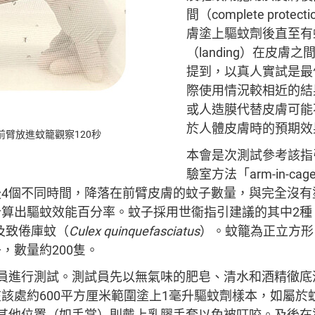
間（complete protec
膚塗上驅蚊劑後直至有
（landing）在皮膚
提到，以真人實試是最
際使用情況較相近的結
或人造膜代替皮膚可能
於人體皮膚時的預期效
臂放進蚊籠觀察120秒
本會是次測試參考該指
驗室方法「arm-in-c
後4個不同時間，降落在前臂皮膚的蚊子數量，與完全沒有
計算出驅蚊效能百分率。蚊子採用世衞指引建議的其中2種
及致倦庫蚊（
Culex quinquefasciatus
）。蚊籠為正立方形
，數量約200隻。
試員進行測試。測試員先以無氣味的肥皂、清水和酒精徹底
該處約600平方厘米範圍塗上1毫升驅蚊劑樣本，如屬於
的其他位置（如手掌）則戴上乳膠手套以免被叮咬。及後在