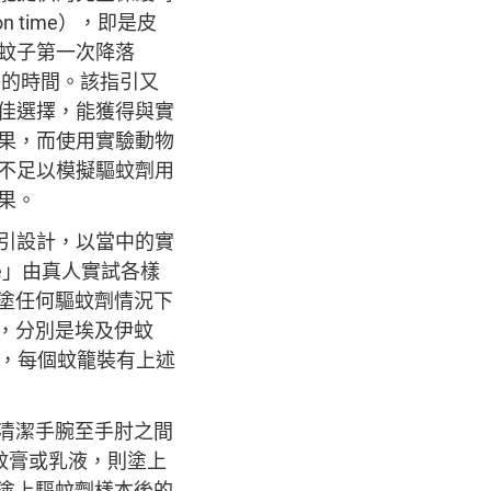
tion time），即是皮
蚊子第一次降落
之間的時間。該指引又
佳選擇，能獲得與實
果，而使用實驗動物
不足以模擬驅蚊劑用
果。
引設計，以當中的實
age」由真人實試各樣
塗任何驅蚊劑情況下
，分別是埃及伊蚊
，每個蚊籠裝有上述
清潔手腕至手肘之間
蚊膏或乳液，則塗上
塗上驅蚊劑樣本後的