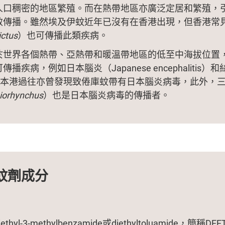
人口稠密的地區繁殖。而在熱帶地區亦廣泛定居和繁殖，
效傳播。雖然埃及伊蚊近年已沒有在香港出現，但香港常
ictus
）也可傳播此類疾病。
於世界各個熱帶、亞熱帶和暖溫帶地區的低至中海拔位置
播疾病，例如日本腦炎（Japanese encephalitis）
asis）。本港過往亦曾發現致倦庫蚊帶有日本腦炎病毒，此外，
niorhynchus
）也是日本腦炎病毒的傳播者。
蚊劑成分
thyl-3-methylbenzamide或diethyltoluamide，簡