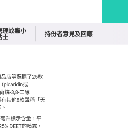
處理蚊癩小
持份者意見及回應
貼士
品店等選購了25款
aridin或
烷-3,8-二醇
，還有其他8款聲稱「天
茅。
水以毫升標示含量，平
% DEET的噴霧，