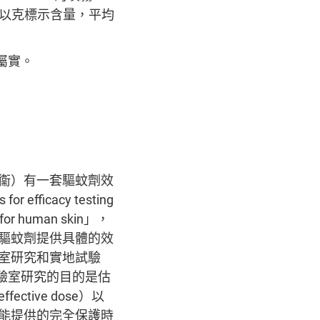
液以克標示含量，平均
屬實。
衞）有一套驅蚊劑效
r efficacy testing
s for human skin」，
驅蚊劑提供具體的效
室研究和實地試驗
其中實驗室研究的目的是估
ctive dose）以
能提供的完全保護時