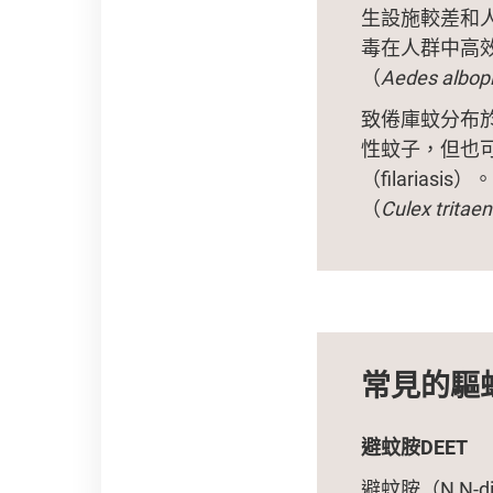
生設施較差和
毒在人群中高
（
Aedes albop
致倦庫蚊分布
性蚊子，但也可傳
（filari
（
Culex tritae
常見的驅
避蚊胺DEET
避蚊胺（N,N-die