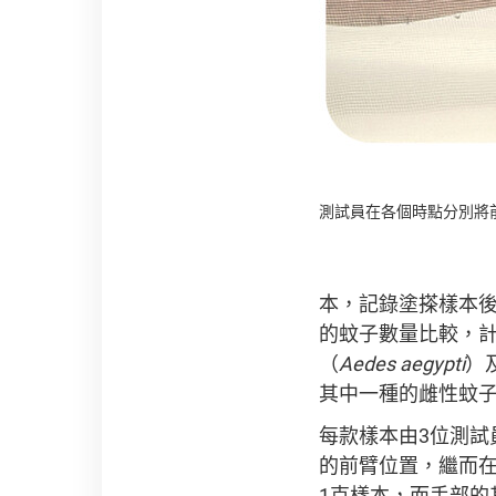
測試員在各個時點分別將前
本，記錄塗搽樣本
的蚊子數量比較，
（
Aedes aegypti
）
其中一種的雌性蚊子
每款樣本由3位測
的前臂位置，繼而在
1克樣本，而手部