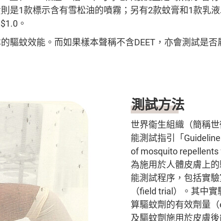
則是1款標示含有雪松油的噴霧；另有2款蚊膏和1款乳
$1.0。
的驅蚊效能。而如果樣本聲稱不含DEET，亦會測試是否
測試方法
世界衞生組織（簡稱世
能測試指引「Guidelines fo
of mosquito repellent
為施用於人體皮膚上的
能測試程序，包括實驗
（field trial）。
算驅蚊劑的有效劑量（effe
及驅蚊劑施用於皮膚後