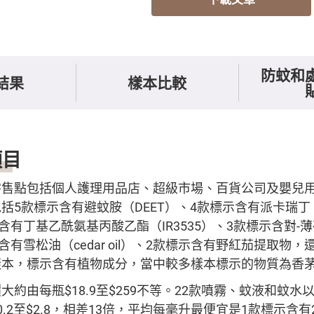
防蚊和
結果
樣本比較
項目
售點包括個人護理用品店、超級市場、百貨公司及嬰兒用
5款標示含有避蚊胺（DEET）、4款標示含有派卡瑞丁（pic
款標示含有丁基乙酰氨基丙酸乙酯（IR3535）、3款標示含對-薄荷
含有雪松油（cedar oil）、2款標示含有野紅茄提取物
樣本，標示含有植物成分，當中較多樣本標示的物質為香
大約由每瓶$18.9至$259不等。22款噴霧、蚊液和蚊
.2至$2.8，相差13倍，平均每毫升最便宜是1款標示含有25