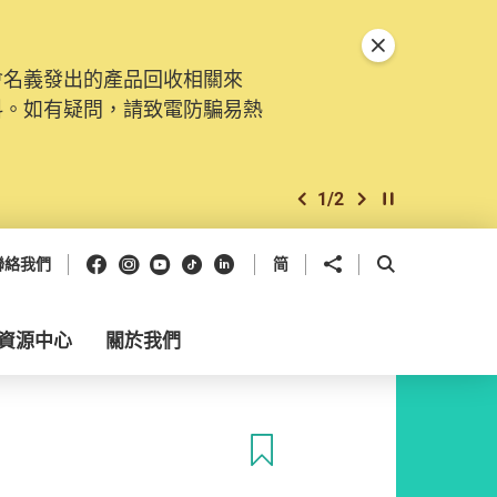
關閉特別通告
會名義發出的產品回收相關來
料。如有疑問，請致電防騙易熱
1
/
2
上一個
下一個
開始/暫停幻燈
Facebook
Instagram
Youtube
抖音
領英
分享到
開啟搜尋框
聯絡我們
简
資源中心
關於我們
收藏