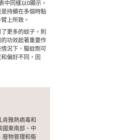
表中同樣以0顯示，
果是持續在多個時點
手臂上所致。
引了更多的蚊子，則
劑的功效起著重要作
些情況下，驅蚊劑可
度和偏好不同，因
孔肯雅熱病毒和
美國東南部、中
、廢物管理和衞