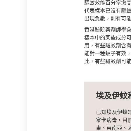
驅蚊效能百分率愈高
代表樣本已沒有驅
出現負數，則有可
香港醫院藥劑師學
樣本中的某些成分
用，有些驅蚊劑含
能對一種蚊子有效
此，有些驅蚊劑可
埃及伊蚊
已知埃及伊蚊
寨卡病毒，目
東、東南亞、