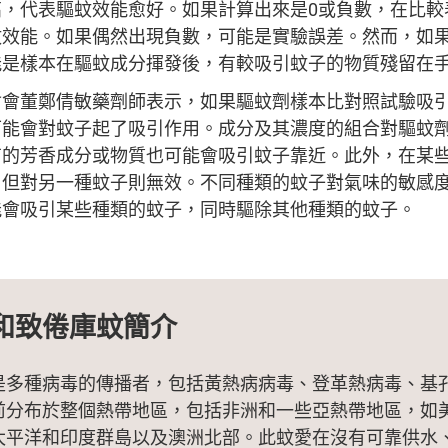
，代表驅蚊效能愈好。如果計算出來是0或負數，在比較
蚊效能。如果偶然出現負數，可能是實驗誤差。然而，如
能是樣本在驅蚊成分揮發後，有較吸引蚊子的物質殘留在
會會董鄭倩敏藥劑師表示，如果驅蚊劑樣本比對照試驗吸
可能會對蚊子起了吸引作用。成分及其濃度的組合對驅蚊
有的芳香成分或物質也可能會吸引蚊子靠近。此外，在某
，但對另一種蚊子則無效。不同種類的蚊子對氣味的敏感
能會吸引某些種類的蚊子，同時驅除其他種類的蚊子。
和致倦庫蚊簡介
是多種病毒的傳播者，包括黃熱病病毒、登革熱病毒、基
前分布於整個熱帶地區，包括非洲和一些亞熱帶地區，如
太平洋和印度群島以及澳洲北部。此蚊愛在沒有可靠供水