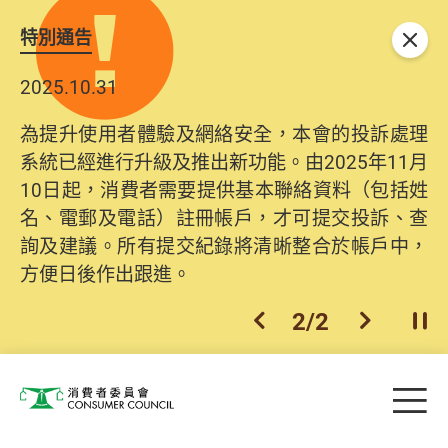
特別通告
關閉
2025.10.31
為提升使用者體驗及網絡安全，本會的投訴處理
系統已經進行升級及推出新功能。由2025年11月
10日起，消費者需要提供基本聯絡資料（包括姓
名、電郵及電話）註冊帳戶，才可提交投訴、查
詢及建議。所有提交紀錄將清晰整合於帳戶中，
方便日後作出跟進。
2
/
2
上一個
下一個
開
Skip to main content
目
消費者委員會