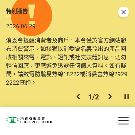
特別通告
關閉
2026.06.29
消委會提醒消費者及商戶，本會僅於官方網站發
布消費警示。如接獲以消委會名義發出的產品回
收相關來電、電郵、短訊或社交媒體訊息，切勿
輕信回應，更應避免透露任何個人資料。如有疑
問，請致電防騙易熱線18222或消委會熱線2929
2222查詢。
1
/
2
上一個
下一個
開
Skip to main content
目
消費者委員會