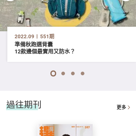
2022.09
551期
準備秋跑選背囊
12款邊個最實用又防水？
1
2
3
4
過往期刊
更多