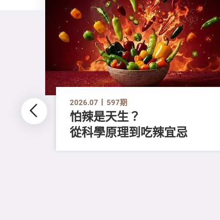
2026.07
597期
怕辣是天生？
從科學原理到吃辣宜忌
不