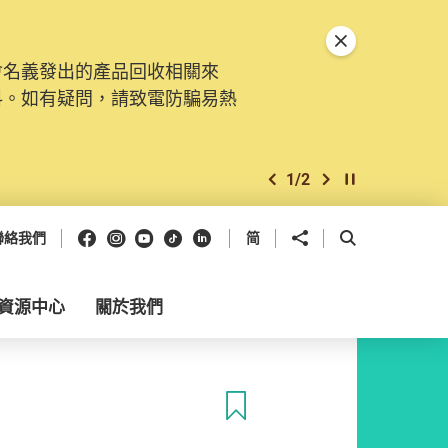
關閉特別通告
會名義發出的產品回收相關來
料。如有疑問，請致電防騙易熱
1
/
2
上一個
下一個
開始/暫停幻燈
Facebook
Instagram
Youtube
抖音
領英
分享到
開啟搜尋框
聯絡我們
简
資源中心
關於我們
收藏