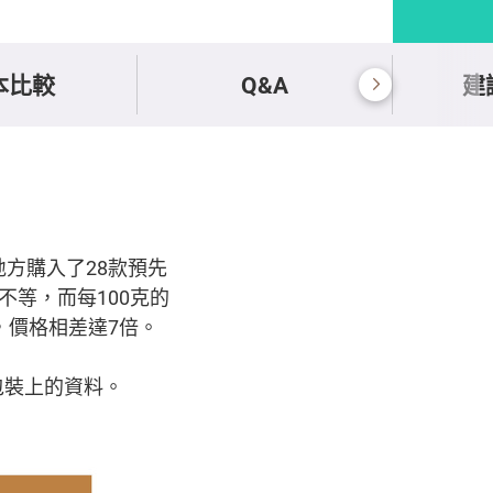
本比較
Q&A
建
地方購入了28款預先
0不等，而每100克的
），價格相差達7倍。
包裝上的資料。