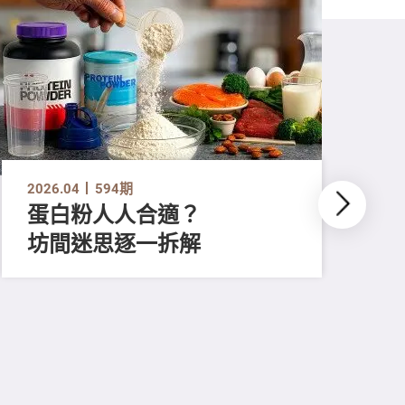
2026.04
594期
蛋白粉人人合適？
坊間迷思逐一拆解
202
人
照
滋