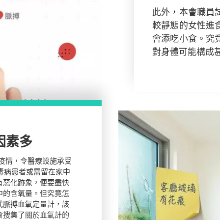
此外，本會職員
較靜態的女性進
會添吃小食。究
對身體可能構成
因素多
波疫情，令醫療設施承受
病毒病患者或需留在家中
有惡化跡象，便要盡快
中的含氧量。但究竟怎
式脈搏血氧定量計，該
會搜集了關於血氧計的