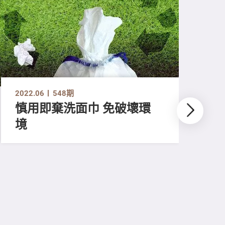
2022.06
548期
慎用即棄洗面巾 免破壞環
境
202
「
惹
修
齊
肉