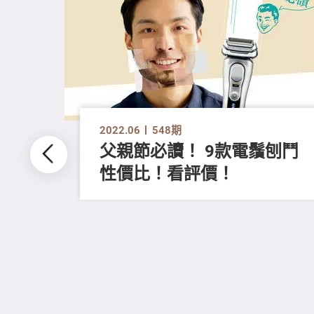
2022.06
548期
父親節必讀！ 9款電鬚刨鬥
性價比！看評價！
票再
雙管
魚