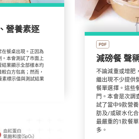
、營養素逐
PDF
常在餐桌出現。正因為
減磅餐 聲
劑。本會測試了市面上
管結果顯示全部樣本均
不論減重或增肥
量較白方包高；然而，
養素標示值與測試結果
繼出現不少提供
餐單選擇。這些
門。本會是次調
試了當中9款營
肪及/或碳水化
最嚴重的1款餐
多。