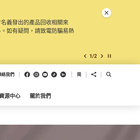
關閉特別通告
會名義發出的產品回收相關來
料。如有疑問，請致電防騙易熱
1
/
2
上一個
下一個
開始/暫停幻燈
Facebook
Instagram
Youtube
抖音
領英
分享到
開啟搜尋框
聯絡我們
简
資源中心
關於我們