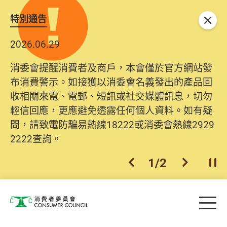
特別通告
關閉
2026.06.29
消委會提醒消費者及商戶，本會僅於官方網站發
布消費警示。如接獲以消委會名義發出的產品回
收相關來電、電郵、短訊或社交媒體訊息，切勿
輕信回應，更應避免透露任何個人資料。如有疑
問，請致電防騙易熱線18222或消委會熱線2929
2222查詢。
1
/
2
上一個
下一個
開
Skip to main content
目
消費者委員會