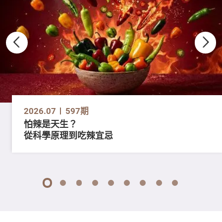
2026.07
597期
怕辣是天生？
從科學原理到吃辣宜忌
1
2
3
4
5
6
7
8
9