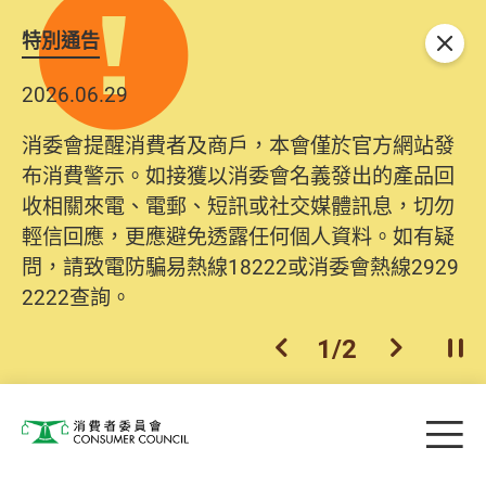
特別通告
關閉
2026.06.29
消委會提醒消費者及商戶，本會僅於官方網站發
布消費警示。如接獲以消委會名義發出的產品回
收相關來電、電郵、短訊或社交媒體訊息，切勿
輕信回應，更應避免透露任何個人資料。如有疑
問，請致電防騙易熱線18222或消委會熱線2929
2222查詢。
1
/
2
上一個
下一個
開
Skip to main content
目
消費者委員會