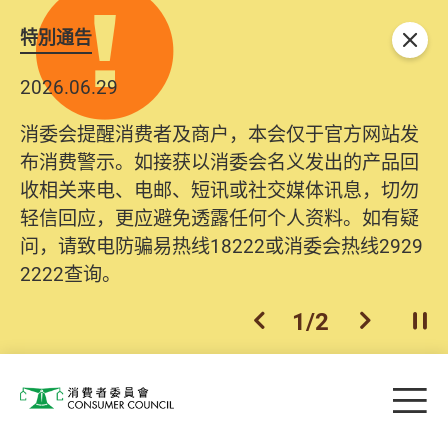
特別通告
关闭
2026.06.29
消委会提醒消费者及商户，本会仅于官方网站发
布消费警示。如接获以消委会名义发出的产品回
收相关来电、电邮、短讯或社交媒体讯息，切勿
轻信回应，更应避免透露任何个人资料。如有疑
问，请致电防骗易热线18222或消委会热线2929
2222查询。
1
/
2
上一个
下一个
开
Skip to main content
目
消费者委员会