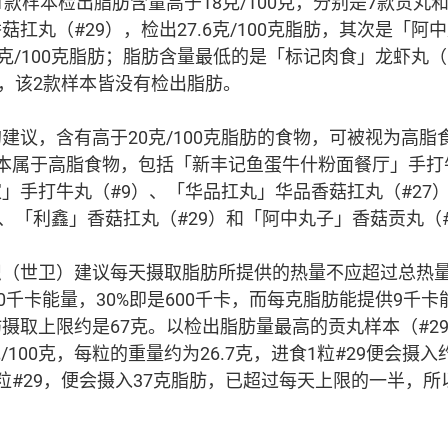
1款样本检出脂肪含量高于18克/100克，分别是7款贡丸
扛丸（#29），检出27.6克/100克脂肪，其次是「阿
.3克/100克脂肪；脂肪含量最低的是「标记肉食」龙虾丸
），该2款样本皆没有检出脂肪。
建议，含有高于20克/100克脂肪的食物，可被视为高脂
本属于高脂食物，包括「新丰记鱼蛋牛什粉面餐厅」手打
」手打牛丸（#9）、「华品扛丸」华品香菇扛丸（#27
）、「利鑫」香菇扛丸（#29）和「阿中丸子」香菇贡丸（#
（世卫）建议每天摄取脂肪所提供的热量不应超过总热量
00千卡能量，30%即是600千卡，而每克脂肪能提供9千
摄取上限约是67克。以检出脂肪量最高的贡丸样本（#2
克/100克，每粒的重量约为26.7克，进食1粒#29便会摄入
粒#29，便会摄入37克脂肪，已超过每天上限的一半，