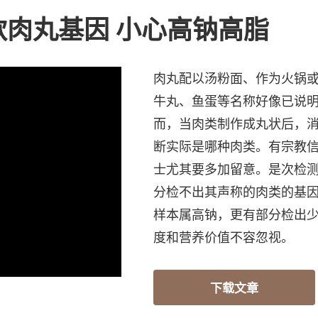
款肉丸基因 小心高钠高脂
肉丸配以汤粉面、作为火锅
牛丸、鱼蛋等名称好像已说
而，当肉类制作成丸状后，
断实际是哪种肉类。有宗教
士尤其要多加留意。是次检测
分检不出其声称的肉类的基
样本属高钠，更有部分检出
度和营养价值不容忽视。
下载文章