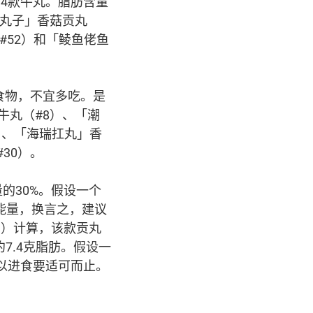
和4款牛丸。脂肪含量
中丸子」香菇贡丸
（#52）和「鲮鱼佬鱼
食物，不宜多吃。是
牛丸（#8）、「潮
）、「海瑞扛丸」香
30）。
的30%。假设一个
卡能量，换言之，建议
9）计算，该款贡丸
约7.4克脂肪。假设一
所以进食要适可而止。