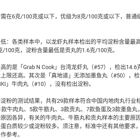
在6克/100克或以下，优级为8克/100克或以下，普通级
低：各类样本中，以龙虾丸样本检出的平均淀粉含量最高，达
/100克，淀粉含量最低是贡丸的1.6克/100克。
是「Grab N Cook」台湾龙虾丸（#57），检出14.6
上限还高。其次是「真地道」无添加墨鱼丸（#50），检出8
KI」牛肉丸（#10），没有检出淀粉。
淀粉的测试结果，共有29款样本符合中国内地肉丸行业
1款牛肉丸、5款牛筋丸、3款贡丸、7款鱼蛋及3款墨鱼
的原因各异，有关的牛肉丸、牛筋丸和贡丸样本的主要原
是蛋白质较少或淀粉较多。须注意，标准中还有其他要求
平作参考。