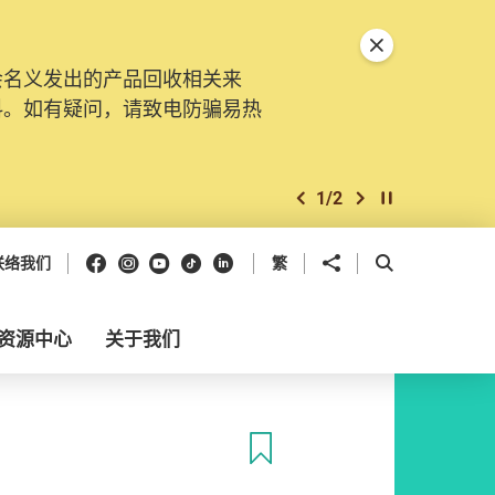
关闭特別通告
会名义发出的产品回收相关来
料。如有疑问，请致电防骗易热
1
/
2
上一个
下一个
开始/暂停幻灯
Facebook
Instagram
Youtube
抖音
领英
分享到
开启搜寻框
联络我们
繁
资源中心
关于我们
收藏