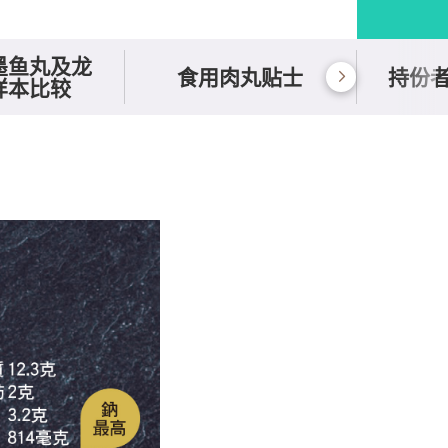
墨鱼丸及龙
食用肉丸贴士
持份
样本比较