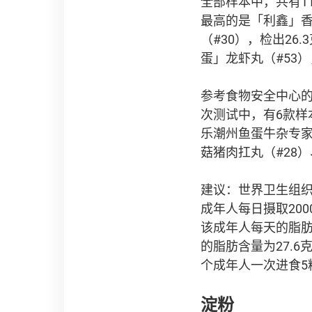
全部样本中，共有1
最高的是「利鑫」香菇
（#30），检出26
蛋」龙虾丸（#53
参考食物安全中心的
次测试中，有6款样
乐潮州鱼蛋牛杂专家
菇猪肉扛丸（#28
建议：世界卫生组织
成年人每日摄取20
该成年人每天的脂肪
的脂肪含量为27.6
个成年人一次进食5
淀粉