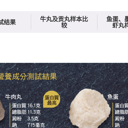
牛丸及贡丸样本比
鱼蛋、
试结果
较
虾丸