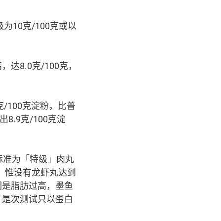
为10克/100克或以
8.0克/100克，
克/100克淀粉，比普
.9克/100克淀
标准为「特级」肉丸
丸，惟没有龙虾丸达到
因是脂肪过高，墨鱼
，是次测试只以蛋白