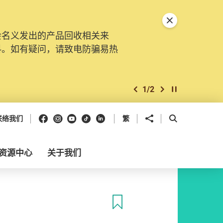
关闭特別通告
会名义发出的产品回收相关来
料。如有疑问，请致电防骗易热
1
/
2
上一个
下一个
开始/暂停幻灯
Facebook
Instagram
Youtube
抖音
领英
分享到
开启搜寻框
联络我们
繁
资源中心
关于我们
收藏