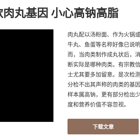
款肉丸基因 小心高钠高脂
肉丸配以汤粉面、作为火锅
牛丸、鱼蛋等名称好像已说
而，当肉类制作成丸状后，
断实际是哪种肉类。有宗教
士尤其要多加留意。是次检测
分检不出其声称的肉类的基
样本属高钠，更有部分检出
度和营养价值不容忽视。
下载文章