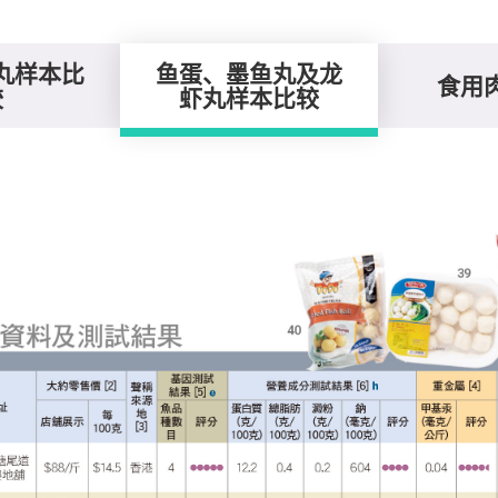
丸样本比
鱼蛋、墨鱼丸及龙
食用
较
虾丸样本比较
丸样本比较