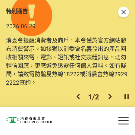
特別通告
關閉
2026.06.29
消委會提醒消費者及商戶，本會僅於官方網站發
布消費警示。如接獲以消委會名義發出的產品回
收相關來電、電郵、短訊或社交媒體訊息，切勿
輕信回應，更應避免透露任何個人資料。如有疑
問，請致電防騙易熱線18222或消委會熱線2929
2222查詢。
1
/
2
上一個
下一個
開
Skip to main content
目
消費者委員會