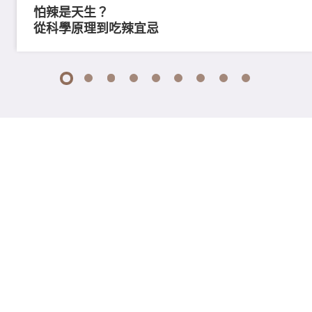
怕辣是天生？
從科學原理到吃辣宜忌
1
2
3
4
5
6
7
8
9