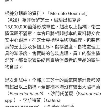
題。
根據分銷商的資料，「Mercato Gourmet」
（#28）為非發酵芝士，檢驗出每克含
13,000,000菌落形成單位，超出以上指標，衞生
情況屬不滿意。本會已將相關樣本的資料轉交食
安中心跟進。在芝士專櫃現場切割處理、包裝售
賣的芝士涉及多個工序，儲存溫度、食物處理工
具的潔淨度、售賣時的包裝處理、員工的衞生情
況等，都會影響最終售賣給消費者的產品的微生
物含量。
是次測試中，全部加工芝士的需氧菌落計數都沒
有超出以上指標。全部樣本均沒有驗出大腸桿菌
（
Escherichia coli
）、沙門氏菌屬（S
almonella
spp.）、李斯特菌（
Listeria