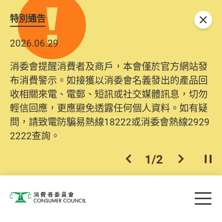
特別通告
關閉
2026.06.29
消委會提醒消費者及商戶，本會僅於官方網站發
布消費警示。如接獲以消委會名義發出的產品回
收相關來電、電郵、短訊或社交媒體訊息，切勿
輕信回應，更應避免透露任何個人資料。如有疑
問，請致電防騙易熱線18222或消委會熱線2929
2222查詢。
1
/
2
上一個
下一個
開
Skip to main content
目
消費者委員會