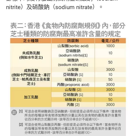
nitrite）及硝酸鈉（sodium nitrate）。