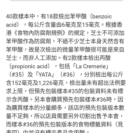
40款樣本中，有18款檢出苯甲酸（benzoic
acid），每公斤含量由6毫克至15毫克。根據香
港《食物內防腐劑規例》的規定，芝士不可添加
苯甲酸作為防腐劑，不過不少芝士本身天然含有
苯甲酸，故是次檢出的微量苯甲酸很可能是來自
芝士，而非人工添加。有2款樣本檢出丙酸
（propionic acid），包括「La Cremerie」
（#35）及「YATA」（#36），分別檢出每公斤
含152毫克及1,226毫克，檢出量未有超出法例要
求上限，但預先包裝樣本#35的包裝資料未有標
示含丙酸。另本會購買預先包裝樣本#36時，因
為購買樣本的分量頗多，該店的預先包裝版本數
量不足夠，所以店員需要另外切割出售予本會，
而樣本#36的預先包裝版本的食物標籤資料（見
表四）中並沒有標示產品含丙酸。