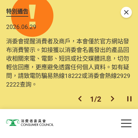
特別通告
關閉
2026.06.29
消委會提醒消費者及商戶，本會僅於官方網站發
布消費警示。如接獲以消委會名義發出的產品回
收相關來電、電郵、短訊或社交媒體訊息，切勿
輕信回應，更應避免透露任何個人資料。如有疑
問，請致電防騙易熱線18222或消委會熱線2929
2222查詢。
1
/
2
上一個
下一個
開
Skip to main content
目
消費者委員會