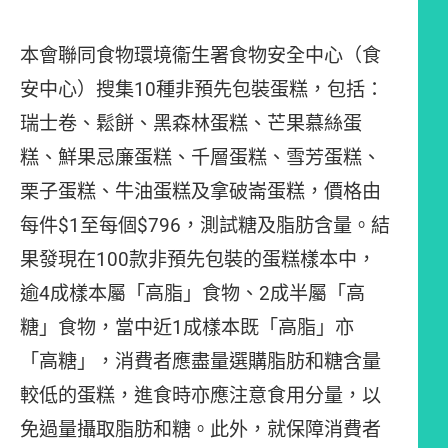
本會聯同食物環境衞生署食物安全中心（食
安中心）搜集10種非預先包裝蛋糕，包括：
瑞士卷、鬆餅、黑森林蛋糕、芒果慕絲蛋
糕、鮮果忌廉蛋糕、千層蛋糕、雪芳蛋糕、
栗子蛋糕、牛油蛋糕及拿破崙蛋糕，價格由
每件$1至每個$796，測試糖及脂肪含量。結
果發現在100款非預先包裝的蛋糕樣本中，
逾4成樣本屬「高脂」食物、2成半屬「高
糖」食物，當中近1成樣本既「高脂」亦
「高糖」，消費者應盡量選購脂肪和糖含量
較低的蛋糕，進食時亦應注意食用分量，以
免過量攝取脂肪和糖。此外，就保障消費者