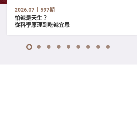
2026.07
597期
怕辣是天生？
從科學原理到吃辣宜忌
1
2
3
4
5
6
7
8
9