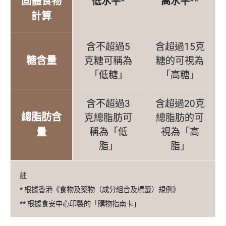
固體食物
低水平*
高水平**
計算
含不超過5
含超過15克
糖含量
克糖可稱為
糖的可視為
「低糖」
「高糖」
含不超過3
含超過20克
總脂肪含
克總脂肪可
總脂肪的可
量
稱為「低
視為「高
脂」
脂」
註
* 根據香港《食物及藥物（成分組合及標籤）規例》
** 根據食安中心印製的「購物指南卡」