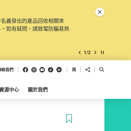
關閉特別通告
會名義發出的產品回收相關來
料。如有疑問，請致電防騙易熱
1
/
2
上一個
下一個
開始/暫停幻燈
Facebook
Instagram
Youtube
抖音
領英
分享到
開啟搜尋框
聯絡我們
简
資源中心
關於我們
收藏