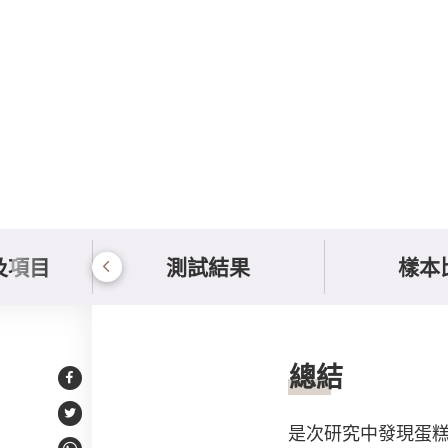
及項目
測試結果
樣本
總結及建議
總結
Facebook
Twitter
是次研究中發現蛋