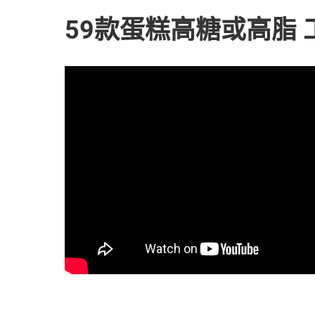
59款蛋糕高糖或高脂