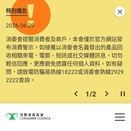
特別通告
關閉
2026.06.29
消委會提醒消費者及商戶，本會僅於官方網站發
布消費警示。如接獲以消委會名義發出的產品回
收相關來電、電郵、短訊或社交媒體訊息，切勿
輕信回應，更應避免透露任何個人資料。如有疑
問，請致電防騙易熱線18222或消委會熱線2929
2222查詢。
1
/
2
上一個
下一個
開
Skip to main content
目
消費者委員會