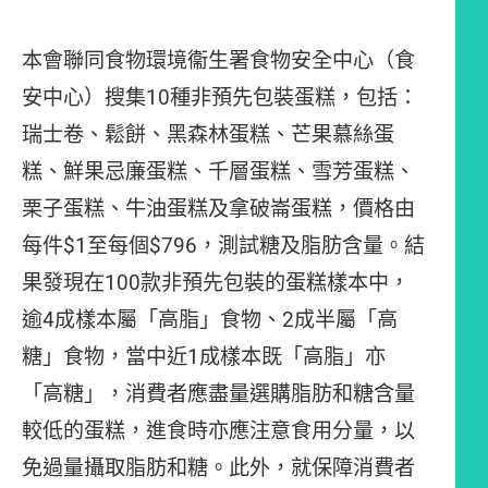
本會聯同食物環境衞生署食物安全中心（食
安中心）搜集10種非預先包裝蛋糕，包括：
瑞士卷、鬆餅、黑森林蛋糕、芒果慕絲蛋
糕、鮮果忌廉蛋糕、千層蛋糕、雪芳蛋糕、
栗子蛋糕、牛油蛋糕及拿破崙蛋糕，價格由
每件$1至每個$796，測試糖及脂肪含量。結
果發現在100款非預先包裝的蛋糕樣本中，
逾4成樣本屬「高脂」食物、2成半屬「高
糖」食物，當中近1成樣本既「高脂」亦
「高糖」，消費者應盡量選購脂肪和糖含量
較低的蛋糕，進食時亦應注意食用分量，以
免過量攝取脂肪和糖。此外，就保障消費者