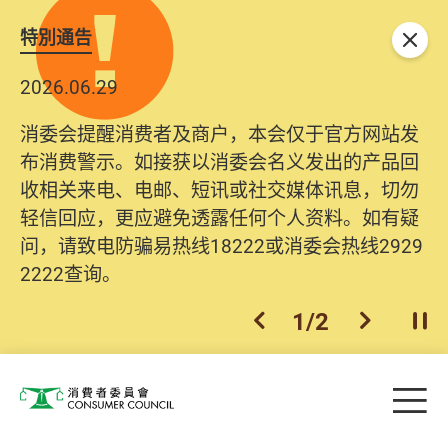
特別通告
关闭
2026.06.29
消委会提醒消费者及商户，本会仅于官方网站发
布消费警示。如接获以消委会名义发出的产品回
收相关来电、电邮、短讯或社交媒体讯息，切勿
轻信回应，更应避免透露任何个人资料。如有疑
问，请致电防骗易热线18222或消委会热线2929
2222查询。
1
/
2
上一个
下一个
开
Skip to main content
目
消费者委员会