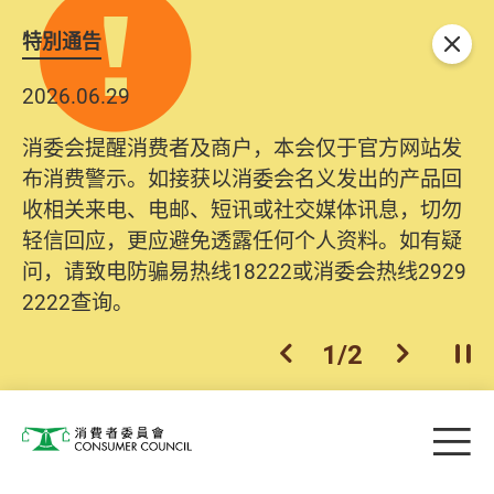
特別通告
关闭
2026.06.29
消委会提醒消费者及商户，本会仅于官方网站发
布消费警示。如接获以消委会名义发出的产品回
收相关来电、电邮、短讯或社交媒体讯息，切勿
轻信回应，更应避免透露任何个人资料。如有疑
问，请致电防骗易热线18222或消委会热线2929
2222查询。
1
/
2
上一个
下一个
开
Skip to main content
目
消费者委员会