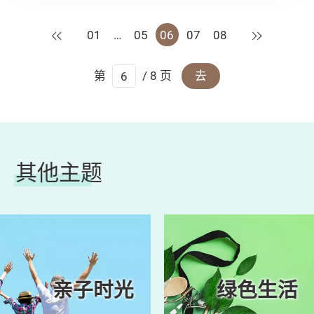
需求了。 折合式单车的好处在既可节省存放地
方，也能更灵活方便各大单车用家将单车带上公
上一页
下一页
01
…
05
06
07
08
共交通工具。现时的折合车在平路或上斜在踩起
来上来的用户体验跟硬架非折合单车分别不算很
大分别。
第
/ 8 页
去
其他主题
亲子时光
绿色生活