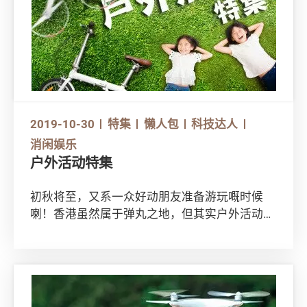
游时感染病，旅游保险会否提供住院赔偿，及被
隔离津贴等。消委会提醒大家，外游前请先了解
投保的旅游保险条款，以保障自己的权益。
2019-10-30
特集
懒人包
科技达人
消闲娱乐
户外活动特集
初秋将至，又系一众好动朋友准备游玩嘅时候
喇！香港虽然属于弹丸之地，但其实户外活动选
择甚多，最方便莫过于去郊游同踏单车！