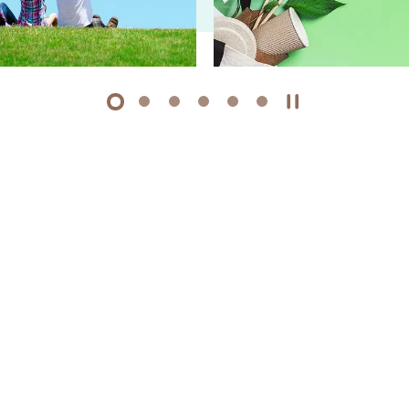
1
2
3
4
5
6
开始/暂停幻灯