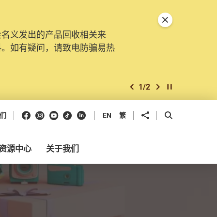
关闭特別通告
会名义发出的产品回收相关来
料。如有疑问，请致电防骗易热
1
/
2
上一个
下一个
开始/暂停幻灯
Facebook
Instagram
Youtube
抖音
领英
分享到
开启搜寻框
们
EN
繁
资源中心
关于我们