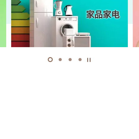
家品家电
1
2
3
4
开始/暂停幻灯片