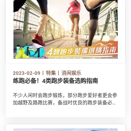
2023-02-09
特集
消闲娱乐
练跑必备！4类跑步装备选购指南
不少人闲时会跑步锻炼，部分跑步爱好者更会参
加越野及路跑比赛，备战时优良的跑步装备必不
可少。市面上跑步装备选择众多、功能各异，例
如跑步背囊可放置储水器具，以便锻炼时快速补
充水分；户外功能外套则防风挡水，适合于山径