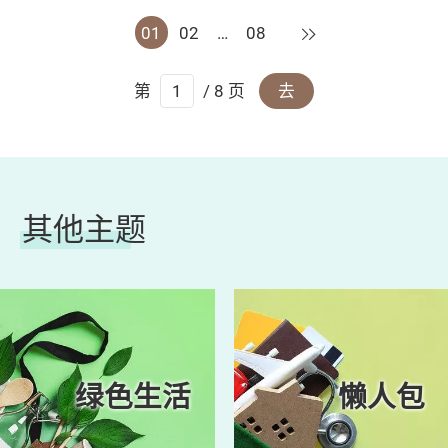
下一页
01
02
…
08
第
/ 8 页
去
其他主题
绿色生活
懒人包