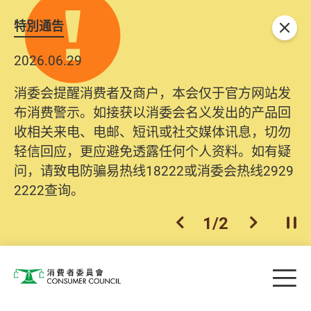
特別通告
关闭
2026.06.29
消委会提醒消费者及商户，本会仅于官方网站发
布消费警示。如接获以消委会名义发出的产品回
收相关来电、电邮、短讯或社交媒体讯息，切勿
轻信回应，更应避免透露任何个人资料。如有疑
问，请致电防骗易热线18222或消委会热线2929
2222查询。
1
/
2
上一个
下一个
开
Skip to main content
目
消费者委员会