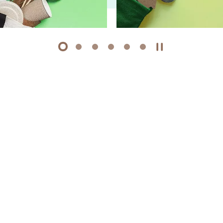
1
2
3
4
5
6
开始/暂停幻灯