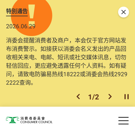
特別通告
关闭
2026.06.29
消委会提醒消费者及商户，本会仅于官方网站发
布消费警示。如接获以消委会名义发出的产品回
收相关来电、电邮、短讯或社交媒体讯息，切勿
轻信回应，更应避免透露任何个人资料。如有疑
问，请致电防骗易热线18222或消委会热线2929
2222查询。
1
/
2
上一个
下一个
开
Skip to main content
目
消费者委员会