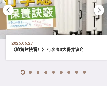
2025.06.27
《旅游控快看！》 行李喼3大保养诀窍
1
2
3
4
5
6
7
8
9