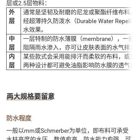
层或2.5层物料：
外
通常是坚韧及耐磨的尼龙或聚酯纤维布料。
层
经超薄持久防泼水（Durable Water Repel
水效果。
中
一层特制的防水薄膜（membrane），一
层
阻隔雨水渗入，亦可让皮肤表面的水气排走
内
某些款式会采用能排汗而柔软的布料，或是
层
两种设计都可避免油脂影响防水膜的透气表
两大规格要留意
防水程度
一般以mm或Schmerber为单位，即布料可承受
水柱高度的水压，数值愈高，防水能力愈强。可