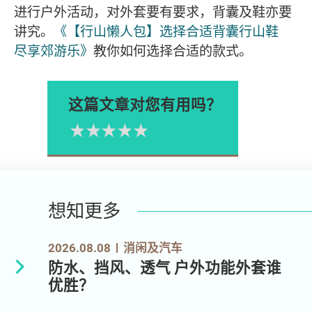
进行户外活动，对外套要有要求，背囊及鞋亦要
讲究。
《【行山懒人包】选择合适背囊行山鞋
尽享郊游乐》
教你如何选择合适的款式。
这篇文章对您有用吗？
1星
2星
3星
4星
5星
Please rate
想知更多
2026.08.08
消闲及汽车
防水、挡风、透气 户外功能外套谁
优胜？