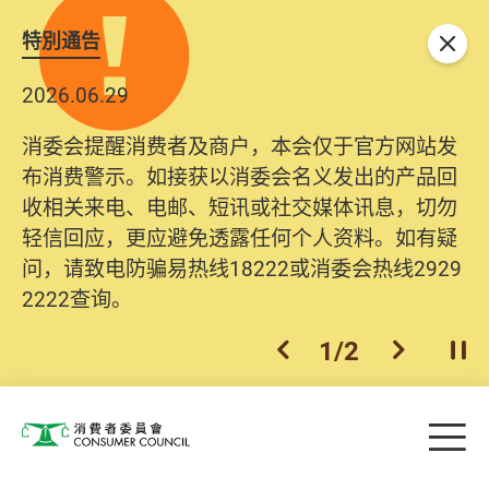
特別通告
关闭
2026.06.29
消委会提醒消费者及商户，本会仅于官方网站发
布消费警示。如接获以消委会名义发出的产品回
收相关来电、电邮、短讯或社交媒体讯息，切勿
轻信回应，更应避免透露任何个人资料。如有疑
问，请致电防骗易热线18222或消委会热线2929
2222查询。
1
/
2
上一个
下一个
开
Skip to main content
目
消费者委员会