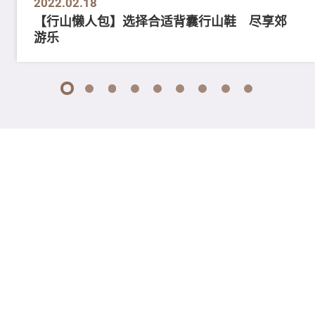
2022.02.18
【行山懒人包】选择合适背囊行山鞋 尽享郊
游乐
1
2
3
4
5
6
7
8
9