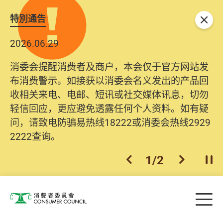
特別通告
关闭
2026.06.29
消委会提醒消费者及商户，本会仅于官方网站发
布消费警示。如接获以消委会名义发出的产品回
收相关来电、电邮、短讯或社交媒体讯息，切勿
轻信回应，更应避免透露任何个人资料。如有疑
问，请致电防骗易热线18222或消委会热线2929
2222查询。
1
/
2
上一个
下一个
开
Skip to main content
目
消费者委员会