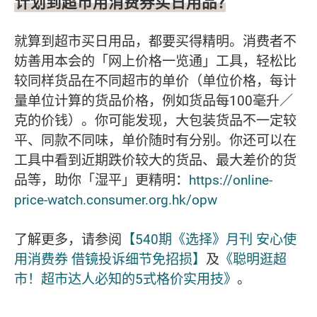
计划
到超市用消费券买日用品？
就算到超市买日用品，都要买得精明。消费者不
妨善用本会的「网上价格一览通」工具，轻松比
较同样货品在不同超市的单价（单位价格，每计
量单位计算的货品价格，例如货品每100毫升／
克的价钱）。你可能发现，大包装货品不一定较
平、同款不同味，单价随时有分别。你还可以在
工具中看到近期跌价较大的货品、最大差价的货
品等，助你「湿平」更精明：
https://online-
price-watch.consumer.org.hk/opw
了解更多，请参阅
【540期《选择》月刊 安心使
用消费券 借镜投诉细节免招损】
及
《聪明逛超
市！超市达人必知的5式格价实用技》
。