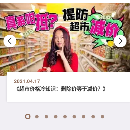
2021.04.17
《超市价格冷知识：删除价等于减价？》
1
2
3
4
5
6
7
8
9