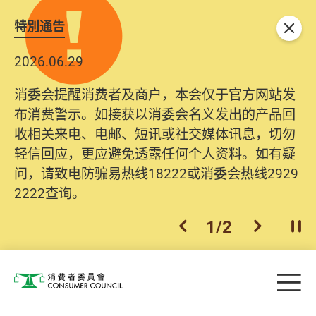
特別通告
关闭
2026.06.29
消委会提醒消费者及商户，本会仅于官方网站发
布消费警示。如接获以消委会名义发出的产品回
收相关来电、电邮、短讯或社交媒体讯息，切勿
轻信回应，更应避免透露任何个人资料。如有疑
问，请致电防骗易热线18222或消委会热线2929
2222查询。
1
/
2
上一个
下一个
开
Skip to main content
目
消费者委员会