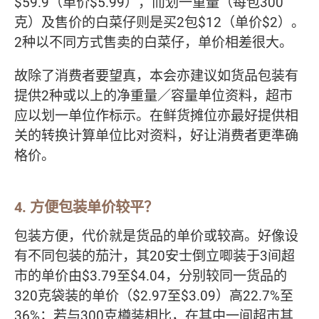
$59.9（单价$5.99），而划一重量（每包300
克）及售价的白菜仔则是买2包$12（单价$2）。
2种以不同方式售卖的白菜仔，单价相差很大。
故除了消费者要望真，本会亦建议如货品包装有
提供2种或以上的净重量／容量单位资料，超市
应以划一单位作标示。在鲜货摊位亦最好提供相
关的转换计算单位比对资料，好让消费者更準确
格价。
4. 方便包装单价较平？
包装方便，代价就是货品的单价或较高。好像设
有不同包装的茄汁，其20安士倒立唧装于3间超
市的单价由$3.79至$4.04，分别较同一货品的
320克袋装的单价（$2.97至$3.09）高22.7%至
36%；若与300克樽装相比，在其中一间超市其