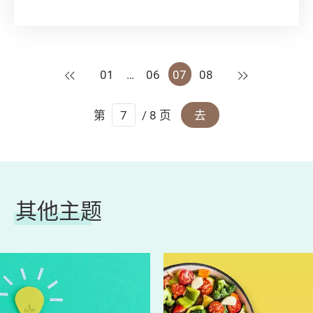
体态问题，原来做运动都有好多要诀值得留意。
今次消委会就推出KEEP FIT 特集，教教你关于
KEEP FIT的小知识！
上一页
下一页
01
…
06
07
08
第
/ 8 页
去
其他主题