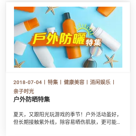
地租车自驾游，经常出现不少消费争议。不想旅
行换来一肚气，甚至招致金钱上的损失，立即看
消委会为您准备的《圣诞新年旅游特集》，让你
这个假期，玩得开心又尽兴！
2018-07-04
特集
健康美容
消闲娱乐
亲子时光
户外防晒特集
夏天，又跟阳光玩游戏的季节！户外活动虽好，
但长期接触紫外线，除容易晒伤肌肤，更可能导
致白内障。