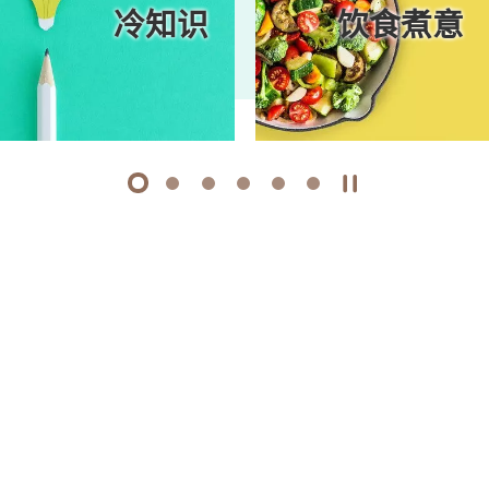
冷知识
饮食煮意
1
2
3
4
5
6
开始/暂停幻灯