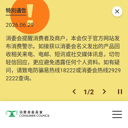
特別通告
关闭
2026.06.29
消委会提醒消费者及商户，本会仅于官方网站发
布消费警示。如接获以消委会名义发出的产品回
收相关来电、电邮、短讯或社交媒体讯息，切勿
轻信回应，更应避免透露任何个人资料。如有疑
问，请致电防骗易热线18222或消委会热线2929
2222查询。
1
/
2
上一个
下一个
开
Skip to main content
目
消费者委员会