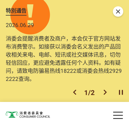
特別通告
关闭
2026.06.29
消委会提醒消费者及商户，本会仅于官方网站发
布消费警示。如接获以消委会名义发出的产品回
收相关来电、电邮、短讯或社交媒体讯息，切勿
轻信回应，更应避免透露任何个人资料。如有疑
问，请致电防骗易热线18222或消委会热线2929
2222查询。
1
/
2
上一个
下一个
开
Skip to main content
目
消费者委员会