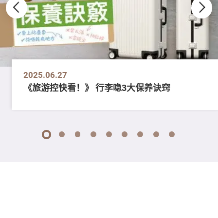
2025.06.27
《旅游控快看！》 行李喼3大保养诀窍
1
2
3
4
5
6
7
8
9