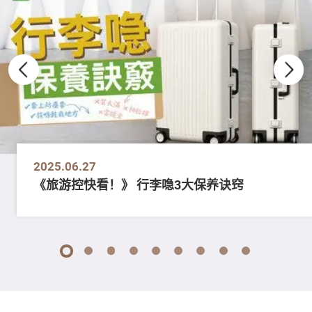
2025.06.27
《旅游控快看！》 行李喼3大保养诀窍
1
2
3
4
5
6
7
8
9