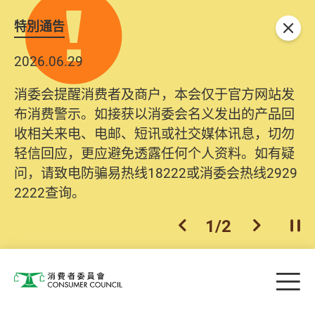
特別通告
关闭
2026.06.29
消委会提醒消费者及商户，本会仅于官方网站发
布消费警示。如接获以消委会名义发出的产品回
收相关来电、电邮、短讯或社交媒体讯息，切勿
轻信回应，更应避免透露任何个人资料。如有疑
问，请致电防骗易热线18222或消委会热线2929
2222查询。
1
/
2
上一个
下一个
开
Skip to main content
目
消费者委员会