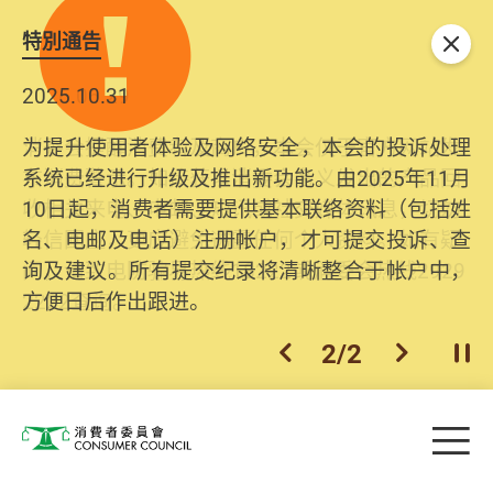
特別通告
关闭
2025.10.31
为提升使用者体验及网络安全，本会的投诉处理
系统已经进行升级及推出新功能。由2025年11月
10日起，消费者需要提供基本联络资料（包括姓
名、电邮及电话）注册帐户，才可提交投诉、查
询及建议。所有提交纪录将清晰整合于帐户中，
方便日后作出跟进。
2
/
2
上一个
下一个
开
Skip to main content
目
消费者委员会