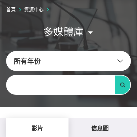
首頁
資源中心
多媒體庫
所有年份
關鍵字
搜尋
影片
信息圖