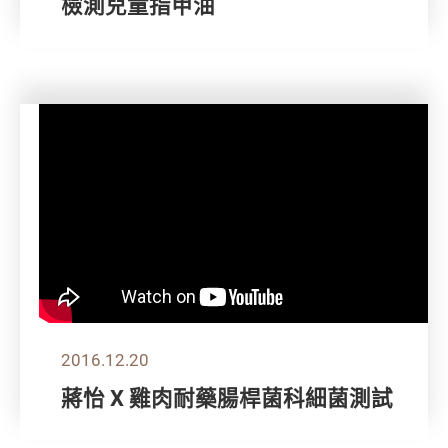
檢測兒童指甲油
2016.12.20
蔣怡 X 雞肉耐藥腸桿菌科細菌測試