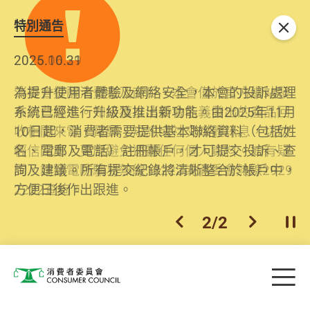
特別通告
關閉
2026.06.29
2025.10.31
消委會提醒消費者及商戶，本會僅於官方網站發
為提升使用者體驗及網絡安全，本會的投訴處理
布消費警示。如接獲以消委會名義發出的產品回
系統已經進行升級及推出新功能。由2025年11月
收相關來電、電郵、短訊或社交媒體訊息，切勿
10日起，消費者需要提供基本聯絡資料（包括姓
輕信回應，更應避免透露任何個人資料。如有疑
名、電郵及電話）註冊帳戶，才可提交投訴、查
問，請致電防騙易熱線18222或消委會熱線2929
詢及建議。所有提交紀錄將清晰整合於帳戶中，
2222查詢。
方便日後作出跟進。
2
/
2
上一個
下一個
開
Skip to main content
目
消費者委員會