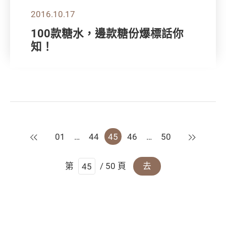
2016.10.17
100款糖水，邊款糖份爆標話你
知！
上一頁
下一頁
01
…
44
45
46
…
50
第
/ 50 頁
去