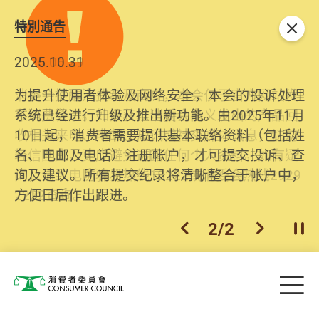
特別通告
关闭
2026.06.29
2025.10.31
消委会提醒消费者及商户，本会仅于官方网站发
为提升使用者体验及网络安全，本会的投诉处理
布消费警示。如接获以消委会名义发出的产品回
系统已经进行升级及推出新功能。由2025年11月
收相关来电、电邮、短讯或社交媒体讯息，切勿
10日起，消费者需要提供基本联络资料（包括姓
轻信回应，更应避免透露任何个人资料。如有疑
名、电邮及电话）注册帐户，才可提交投诉、查
问，请致电防骗易热线18222或消委会热线2929
询及建议。所有提交纪录将清晰整合于帐户中，
2222查询。
方便日后作出跟进。
2
/
2
上一个
下一个
开
Skip to main content
目
消费者委员会